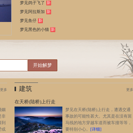
梦见鸽子飞了
新
梦见阿拉斯加
新
梦见鱼仔
新
梦见黑色的小猫
新
建筑
更多
更
在天桥(陆桥)上行走
婚姻
梦见在天桥(陆桥)上行走，遭遇交通
是非
事故的可能性甚大。尤其是在没有斑
得到
马线的地方穿越车道而被车撞等等，
爱或
要特别小心。
[详细]