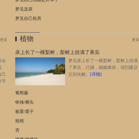
有分寸和节制，做事也不要冲动，这样才会万事亨通，如果美誉
节制只会一败涂地。 工薪族梦见要分手：预示着工作方面会
梦见泼尿
称心如意，只要能够专心处理好每一件事情，保持冷静的心态对
梦见自己租房
待，这对提高自己的工作能力很有帮助。 中老年人梦见要分
手：预示着运势逐渐衰退，做事要谨慎小心些，也要提防小人的
陷害，避免招惹官司才是。 离异丧偶者梦见要分手：预示着
植物
更多
更
近期会有机会旅行，途中更可能会有障碍，要细心平安则无
碍。 待业者梦见要分手：预示着财运不佳，从事饮食方面的
床上长了一棵梨树，梨树上挂满了果实
行业或公共事业才算可以，自己要心里有数才好。 梦见要分
将会
梦见床上长了一棵梨树，梨树上挂满
手的相关梦境 梦见和恋人分手，两人关系会很融洽。 梦
成
了果实，已婚，婚姻难保，强烈建议
见和男友分手，预示着恋人之间感情会很甜蜜。 与男友吵架
自己
立刻化解。
[详细]
的人梦见和男友分手，会和好。 梦见与女友分手，意味着可
竹竿
能自己某些地方不如女友，才会担心失去女友。 梦见要分手
头，
的案例解析 梦境：梦见对象和自己分手是什么意思？ 解
葡萄藤
。
梦：预示着你最近要给自己设定好工作或理财的目标，一切都要
铁锤/榔头
按部就班的执行，不要求快或贪多，才能够顺顺利利的获得好结
果。 展开全文?
[详细]
板栗/栗子
核桃
杏