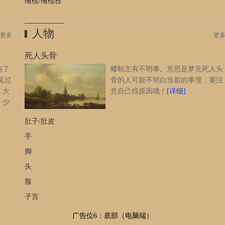
橄榄/橄榄枝
人物
更多
更
死人头骨
询了
蝼蛄主有不明事。意思是梦见死人头
见过
骨的人可能不明白当前的事理，要注
，大
意自己找原因哦！
[详细]
，少
里一
肚子/肚皮
一
蛇，
手
厅或
脚
本旅
头
眼界
行，
脸
占生
子宫
伤血
说明
广告位6：底部（电脑端）
代表