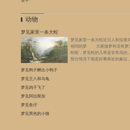
车子
动物
梦见家里一条大蛇
梦见家里一条大蛇近日人和你查
相同的梦 大家做梦有没有梦
蛇呢，梦见蛇的几率是非常高的
部分情况下都是好事将近的象征
数情况是不好的预示，那梦见家
梦见鸭子孵出小鸭子
条大蛇是什么意思呢，小编带你解开疑问，我们一起来了解
下！ 梦见家里一条大蛇的周公解梦 梦见家里一条大
梦见王八和乌龟
许多新鲜有趣的事，会让你大开眼界。到具有异国情调的餐
梦见鸽子飞了
PUB，可增加你的异性缘。若是无法排定旅行计划，那就买
梦见阿拉斯加
游杂志过过干瘾吧！别老是埋头苦干，多培养自己的人脉，
才能更开阔。 出行的人梦见家里一条大蛇，建议不可出
梦见鱼仔
延期外出。 怀孕的人梦见家里一条大蛇，预示生女，春
梦见黑色的小猫
男 本命年的人梦见家里一条大蛇，意味着外出小心，损
光之灾，或骨折外伤。 恋爱中的人梦见家里一条大蛇，
意见不和，信心动摇。 做生意的人梦见家里一条大蛇，