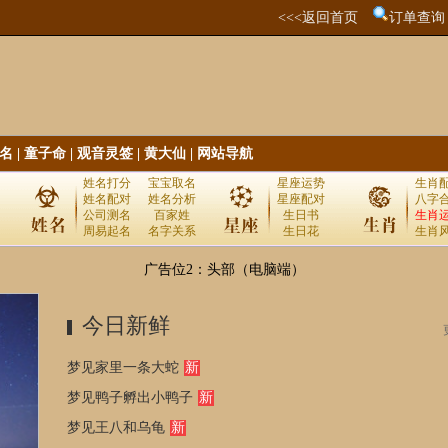
<<<返回首页
订单查询
名
|
童子命
|
观音灵签
|
黄大仙
|
网站导航
姓名打分
宝宝取名
星座运势
生肖
姓名配对
姓名分析
星座配对
八字
公司测名
百家姓
生日书
生肖
周易起名
名字关系
生日花
生肖
广告位2：头部（电脑端）
今日新鲜
梦见家里一条大蛇
新
梦见鸭子孵出小鸭子
新
梦见王八和乌龟
新