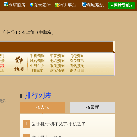
查新旧历
真太阳时
咨询平台
商城系统
广告位1：右上角（电脑端）
配对
手机预测
车牌预测
QQ预测
合婚
域名预测
电话预测
身份证号
运程
生男生女
眼跳预测
面热预测
风水
打喷嚏
财运预测
寿终计算
排行列表
更多
按人气
按最新
1
丢手机/手机不见了/手机丢了
1
梦见