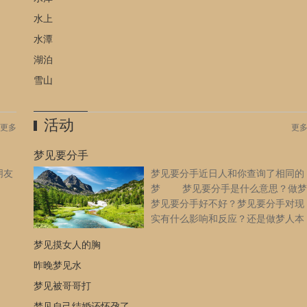
小时
水上
，请
水潭
湖泊
雪山
活动
更多
更
梦见要分手
朋友
梦见要分手近日人和你查询了相同的
]
梦 梦见要分手是什么意思？做梦
梦见要分手好不好？梦见要分手对现
实有什么影响和反应？还是做梦人本
身的主观臆想，周公解梦大全网小编
梦见摸女人的胸
为您整理的梦见要分手的详细含义。 梦见要分手是什么意
思？ 梦见要分手：预示着你最近要给自己设定好工作或理财
昨晚梦见水
的目标，一切都要按部就班的执行，不要求快或贪多，才能够顺
梦见被哥哥打
顺利利的获得好结果。 女人梦见要分手：预示着你做事情要
梦见自己结婚还怀孕了