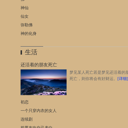
她微信发给我的好像是哭的图片，白天跟一个初中同学讨论
神仙
候的友谊好来着，白天是否想起这个已去世的同学不记得了
仙女
大师解梦，谢谢！
[详细]
弥勒佛
神的化身
生活
还活着的朋友死亡
梦见某人死亡若是梦见还活着的
死亡，则你将会有好财运。
[详细
初恋
一个只穿内衣的女人
连续剧
前男友向自己表白