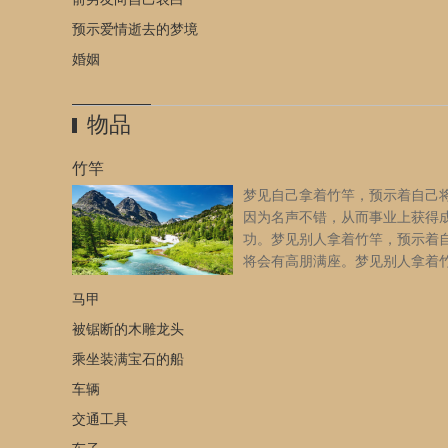
预示爱情逝去的梦境
婚姻
物品
竹竿
梦见自己拿着竹竿，预示着自己
因为名声不错，从而事业上获得
功。梦见别人拿着竹竿，预示着
将会有高朋满座。梦见别人拿着
打自己，预示着自己将会红运当
马甲
事业有成。原版周公解梦：梦与竹竿。无子嗣者，主得两子
《断梦秘书》
[详细]
被锯断的木雕龙头
乘坐装满宝石的船
车辆
交通工具