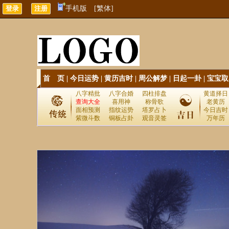
手机版
[繁体]
首 页
|
今日运势
|
黄历吉时
|
周公解梦
|
日起一卦
|
宝宝取
八字精批
八字合婚
四柱排盘
黄道择日
查询大全
喜用神
称骨歌
老黄历
面相预测
指纹运势
塔罗占卜
今日吉时
紫微斗数
铜板占卦
观音灵签
万年历