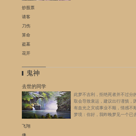
婚姻关系的男人提出非礼的要求
炒股票
是非礼对方，则暗示健康会每况愈下，近期要注意休息，放
整。
[详细]
请客
刀伤
算命
盗墓
花开
鬼神
去世的同学
此梦不吉利，拒绝死者并不过分
取会导致衰运，建议出行谨慎，
有血光之灾或事业不顺，情感不
梦境：你好，我昨晚梦见一个已
的初中女同学想让我给孩子买超
飞翔
铅笔和橡皮，我不买，嫌超市的贵，就在梦中看到她躺在床
的画面，具体我是否在她躺的床所在房间不记得了，后来还
佛