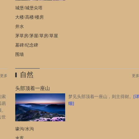
，或
城堡/城堡尖塔
松调
大楼/高楼/楼房
井水
茅草房/茅屋/草房/草屋
墓碑/纪念碑
围墙
自然
更多
更
头部顶着一座山
的索
梦见头部顶着一座山，则主得财。
[
因易
细]
顺。
去世
市的
壕沟/水沟
上哭
收到
水库