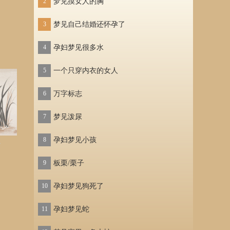
2
梦见摸女人的胸
2
梦见
3
梦见自己结婚还怀孕了
3
梦见
4
孕妇梦见很多水
4
梦见
5
一个只穿内衣的女人
5
梦见
6
万字标志
6
梦见
7
梦见泼尿
7
梦见
8
孕妇梦见小孩
8
梦见
多
9
板栗/栗子
9
梦见
10
孕妇梦见狗死了
10
梦见
11
孕妇梦见蛇
11
梦见