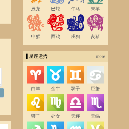
辰龙
巳蛇
午马
未羊
申猴
酉鸡
戌狗
亥猪
▌星座运势
more
白羊
金牛
双子
巨蟹
狮子
处女
天秤
天蝎