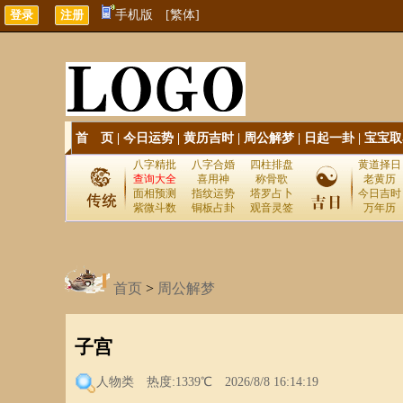
手机版
[繁体]
首 页
|
今日运势
|
黄历吉时
|
周公解梦
|
日起一卦
|
宝宝取
八字精批
八字合婚
四柱排盘
黄道择日
查询大全
喜用神
称骨歌
老黄历
面相预测
指纹运势
塔罗占卜
今日吉时
紫微斗数
铜板占卦
观音灵签
万年历
首页
>
周公解梦
子宫
人物类
热度:1339℃ 2026/8/8 16:14:19