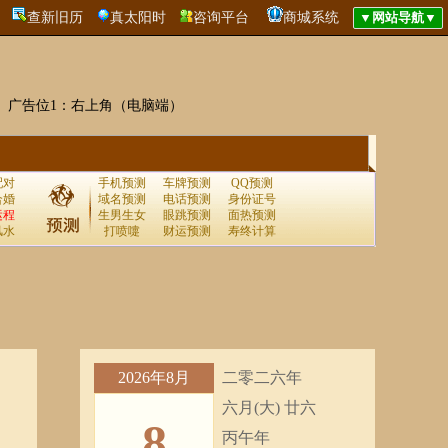
查新旧历
真太阳时
咨询平台
商城系统
广告位1：右上角（电脑端）
配对
手机预测
车牌预测
QQ预测
合婚
域名预测
电话预测
身份证号
运程
生男生女
眼跳预测
面热预测
风水
打喷嚏
财运预测
寿终计算
2026年8月
二零二六年
六月(大) 廿六
8
丙午年