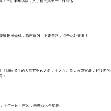
看！平阴阳断祸福，八字精批批出一生好命运！
如何能够把握先机，趋吉避凶，不走弯路，点击此处查看！
生！哪日出生的人最有财官之命，十之八九是大官或富豪，解读您的
局！！
凶，十年一运卜吉凶，未来命运全知晓。