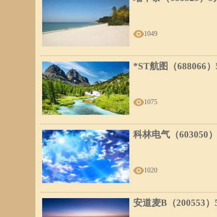
1049
*ST航图（688066
1075
科林电气（603050
1020
安道麦B（200553