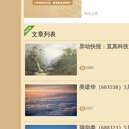
终生运势
文章列表
异动快报：直真科技（0
1000
美诺华（603538）
1057
瑞华泰（688323）