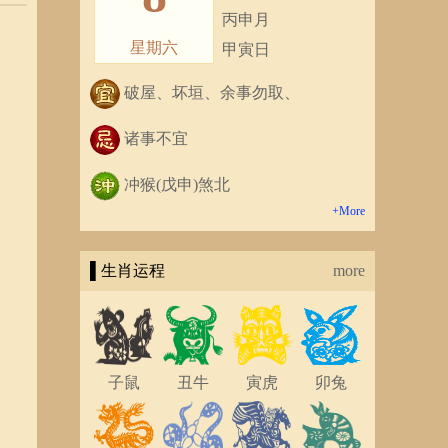
丙申月
星期六
甲寅日
破屋、坏垣、余事勿取、
诸事不宜
冲猴(戊申)煞北
+More
▌生肖运程
more
子鼠
丑牛
寅虎
卯兔