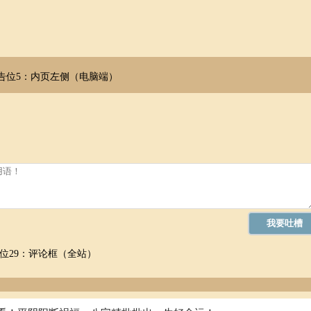
告位5：内页左侧（电脑端）
位29：评论框（全站）