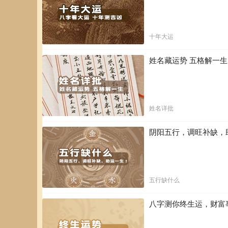
十年大运
姓名藏运势 五格解一
姓名详批
阴阳五行，调旺补缺，
五行缺什么
八字测你终生运，财富