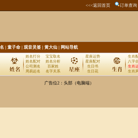
<<<返回首页
订单查询
名
|
童子命
|
观音灵签
|
黄大仙
|
网站导航
姓名打分
宝宝取名
星座运势
生肖
姓名配对
姓名分析
星座配对
八字
公司测名
百家姓
生日书
生肖
周易起名
名字关系
生日花
生肖
广告位2：头部（电脑端）