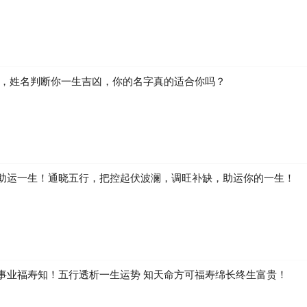
生，姓名判断你一生吉凶，你的名字真的适合你吗？
助运一生！通晓五行，把控起伏波澜，调旺补缺，助运你的一生！
事业福寿知！五行透析一生运势 知天命方可福寿绵长终生富贵！