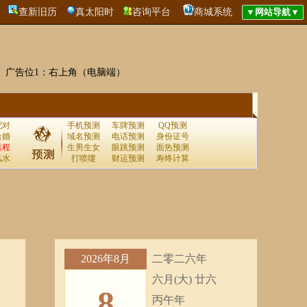
查新旧历
真太阳时
咨询平台
商城系统
广告位1：右上角（电脑端）
配对
手机预测
车牌预测
QQ预测
合婚
域名预测
电话预测
身份证号
运程
生男生女
眼跳预测
面热预测
风水
打喷嚏
财运预测
寿终计算
2026年8月
二零二六年
六月(大) 廿六
8
丙午年