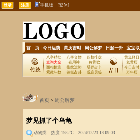
手机版
[繁体]
首 页
|
今日运势
|
黄历吉时
|
周公解梦
|
日起一卦
|
宝宝取
八字精批
八字合婚
四柱排盘
黄道择日
查询大全
喜用神
称骨歌
老黄历
面相预测
指纹运势
塔罗占卜
今日吉时
紫微斗数
铜板占卦
观音灵签
万年历
首页
>
周公解梦
梦见抓了个乌龟
动物类
热度:1582℃ 2024/12/23 18:09:03