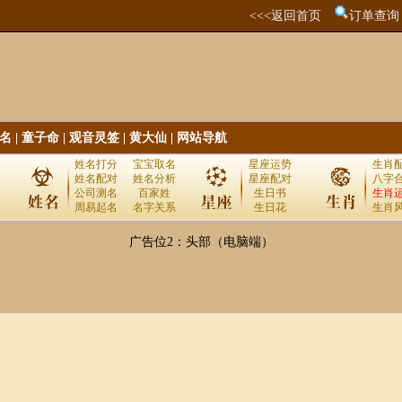
<<<返回首页
订单查询
名
|
童子命
|
观音灵签
|
黄大仙
|
网站导航
姓名打分
宝宝取名
星座运势
生肖
姓名配对
姓名分析
星座配对
八字
公司测名
百家姓
生日书
生肖
周易起名
名字关系
生日花
生肖
广告位2：头部（电脑端）