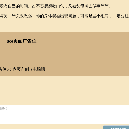
有自己的时间。好不容易想歇口气，又被父母叫去做事等等。
另一半关系恶劣，你的身体就会出现问题，可能是些小毛病，一定要注
seo页面广告位
告位5：内页左侧（电脑端）
门有龟为阄，凡事当拈阄，必主吉兆。《梦林玄解》
常人梦此有异品美味，女人梦此主子贵夫荣。《梦林玄解》