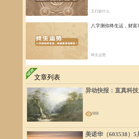
五行缺什么
八字测你终生运，财富
终生运势
文章列表
异动快报：直真科技（0
988
美诺华（603538）