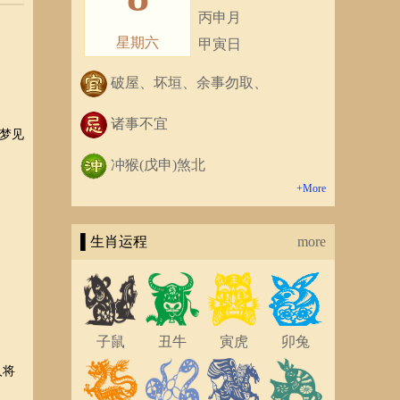
丙申月
星期六
甲寅日
破屋、坏垣、余事勿取、
诸事不宜
梦见
冲猴(戊申)煞北
+More
▌生肖运程
more
子鼠
丑牛
寅虎
卯兔
人将