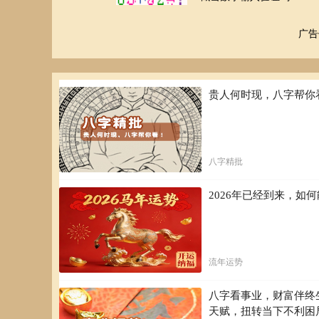
梦见抓了个乌龟的案例解析
广告
梦境：梦见在河里抓了个乌龟
解梦：梦见抓了个乌龟，预示者做梦人会有一笔财富收
展开全文?
贵人何时现，八字帮你
八字精批
2026年已经到来，
流年运势
八字看事业，财富伴终
天赋，扭转当下不利困