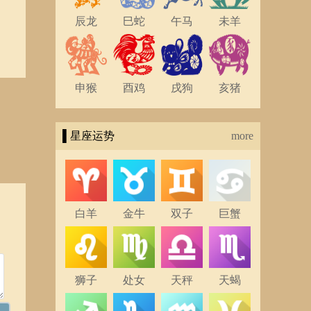
辰龙
巳蛇
午马
未羊
申猴
酉鸡
戌狗
亥猪
▌星座运势
more
白羊
金牛
双子
巨蟹
狮子
处女
天秤
天蝎