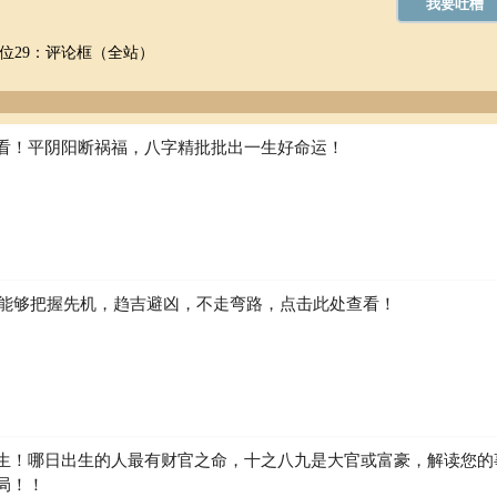
位29：评论框（全站）
入。
看！平阴阳断祸福，八字精批批出一生好命运！
如何能够把握先机，趋吉避凶，不走弯路，点击此处查看！
生！哪日出生的人最有财官之命，十之八九是大官或富豪，解读您的
局！！