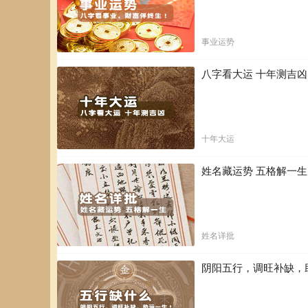
事业运势
八字看大运 十年测吉
十年大运
姓名藏运势 五格解一
姓名详批
阴阳五行，调旺补缺，