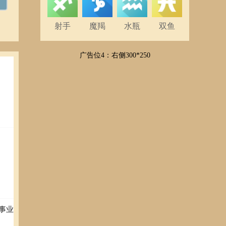
射手
魔羯
水瓶
双鱼
广告位4：右侧300*250
事业