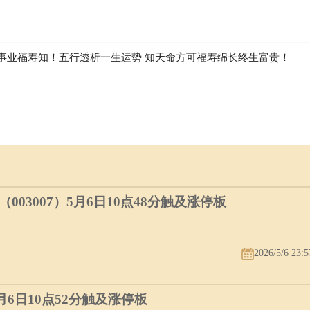
事业福寿知！五行透析一生运势 知天命方可福寿绵长终生富贵！
03007）5月6日10点48分触及涨停板
2026/5/6 23:5
5月6日10点52分触及涨停板