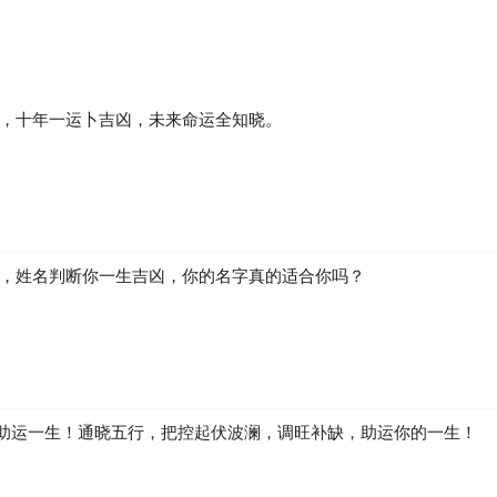
凶，十年一运卜吉凶，未来命运全知晓。
生，姓名判断你一生吉凶，你的名字真的适合你吗？
助运一生！通晓五行，把控起伏波澜，调旺补缺，助运你的一生！