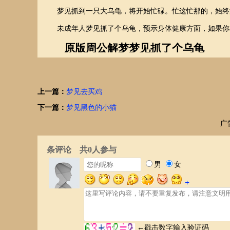
梦见抓到一只大乌龟，将开始忙碌。忙这忙那的，始终没
未成年人梦见抓了个乌龟，预示身体健康方面，如果你与
原版周公解梦梦见抓了个乌龟
捕龟，主灾难临头。《周公解梦》
龟人井宅，富贵至。《周公解梦》
上一篇：
梦见去买鸡
喝龟汤，主疾病至。《周公解梦》
下一篇：
梦见黑色的小猫
见龟者，主贵人至。《周公解梦》
广
见乌龟者，主有吉。《周公解梦》
梦龟出城。兆主城中有高年之叟，命数已绝，辞世而去。
梦见得龟，万人爱敬。《敦煌本梦书》
梦见龟时，有文事。《敦煌本梦书》
梦见龟者，口舌。《敦煌本梦书》
梦食龟，大吉。举子梦此必居榜首，将士梦此生擒敌首，