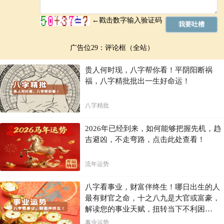
广告位29：评论框（全站）
贵人何时现，八字帮你看！平阴阳断祸
福，八字精批批出一生好命运！
八字精批
2026年已经到来，如何能够把握先机，趋
吉避凶，不走弯路，点击此处查看！
流年运势
八字看事业，财富伴终生！哪日出生的人
最有财官之命，十之八九是大官或富豪，
解读您的事业天赋，扭转当下不利困
局！！
事业运势