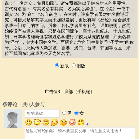
说："一名之立，旬月踟躅"。诸先贤都道出了姓名对人的重要性。
古代有名言："有其名必有其实，名为实之宾也"。在《说》一书中，
训义"名"为"命"，"名自命也"。在古时，许多学者虽对姓名做过研
究，可惜只是解其字义而未加以发展，更没有与《易经》结合起来
形成一门专门的学问。后来，各代学者虽有补充，详加说明，然而
始终没有被世人重视，只是在民间流传。至十八世纪末，十九世纪
初，日本学者雄崎健翁将姓名学进行了较为系统的整理，并美名称
为"圣学"，实为中国姓名学。而研究此学的门生则给予"圣学生"的称
号。之后，此风传入新加坡、香港、澳门、台湾、韩国等地区，渐
传至我国东北遂成为今天之姓名学。
新版
旧版
广告位8：底部（手机端）