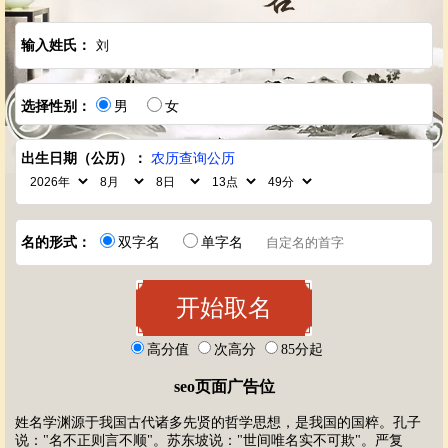
输入姓氏：
选择性别：
男
女
出生日期（公历）：
农历查询公历
名的形式：
双字名
单字名
高分值
次高分
85分起
seo页面广告位
姓名学渊源于我国古代诸多先贤的哲学思想，是我国的国粹。孔子
说："名不正则言不顺"。苏东坡说："世间唯名实不可欺"。严复