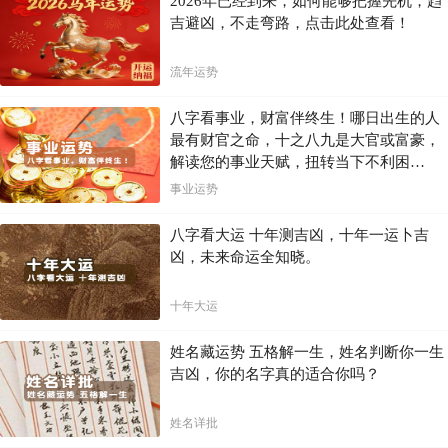
2026年已经到来，如何能够把握先机，趋
吉避凶，不走弯路，点击此处查看！
流年运势
八字看事业，财富伴终生！哪日出生的人
最有财官之命，十之八九是大官或富豪，
解读您的事业天赋，扭转当下不利困
局！！
事业运势
八字看大运 十年测吉凶，十年一运卜吉
凶，未来命运全知晓。
十年大运
姓名藏运势 五格解一生，姓名判断你一生
吉凶，你的名字真的适合你吗？
姓名详批