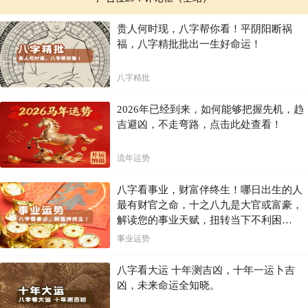
贵人何时现，八字帮你看！平阴阳断祸
福，八字精批批出一生好命运！
八字精批
2026年已经到来，如何能够把握先机，趋
吉避凶，不走弯路，点击此处查看！
流年运势
八字看事业，财富伴终生！哪日出生的人
最有财官之命，十之八九是大官或富豪，
解读您的事业天赋，扭转当下不利困
局！！
事业运势
八字看大运 十年测吉凶，十年一运卜吉
凶，未来命运全知晓。