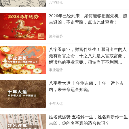
八字精批
2026年已经到来，如何能够把握先机，趋
吉避凶，不走弯路，点击此处查看！
流年运势
八字看事业，财富伴终生！哪日出生的人
最有财官之命，十之八九是大官或富豪，
解读您的事业天赋，扭转当下不利困
局！！
事业运势
八字看大运 十年测吉凶，十年一运卜吉
凶，未来命运全知晓。
十年大运
姓名藏运势 五格解一生，姓名判断你一生
吉凶，你的名字真的适合你吗？