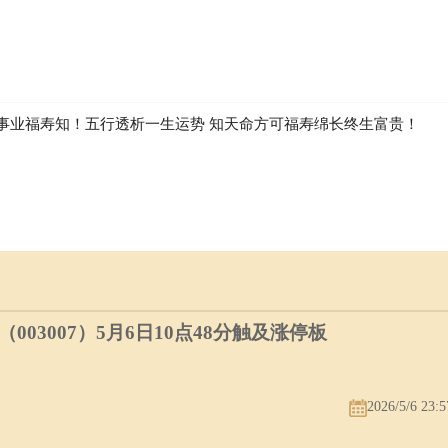
事业福寿知！五行透析一生运势 知天命方可福寿绵长终生富贵！
03007）5月6日10点48分触及涨停板
2026/5/6 23:5