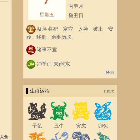
丙申月
星期五
癸丑日
祭拜 祭祀、塞穴、入殓、破土、安
葬、移柩、余事勿取、
诸事不宜
冲羊(丁未)煞东
+More
▌生肖运程
more
子鼠
丑牛
寅虎
卯兔
大全