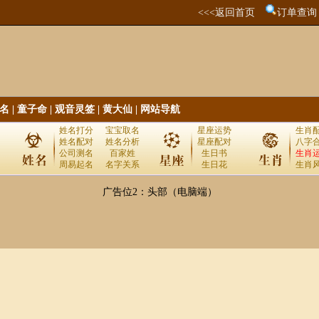
<<<返回首页
订单查询
名
|
童子命
|
观音灵签
|
黄大仙
|
网站导航
姓名打分
宝宝取名
星座运势
生肖
姓名配对
姓名分析
星座配对
八字
公司测名
百家姓
生日书
生肖
周易起名
名字关系
生日花
生肖
广告位2：头部（电脑端）