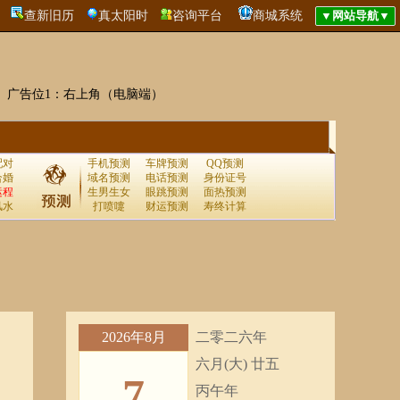
查新旧历
真太阳时
咨询平台
商城系统
广告位1：右上角（电脑端）
配对
手机预测
车牌预测
QQ预测
合婚
域名预测
电话预测
身份证号
运程
生男生女
眼跳预测
面热预测
风水
打喷嚏
财运预测
寿终计算
2026年8月
二零二六年
六月(大) 廿五
7
丙午年