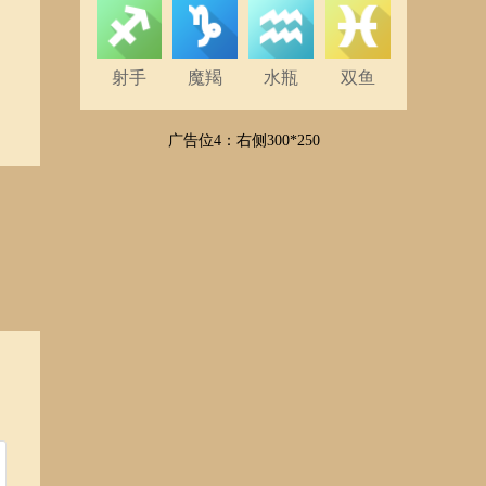
射手
魔羯
水瓶
双鱼
广告位4：右侧300*250