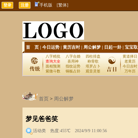
手机版
[繁体]
首 页
|
今日运势
|
黄历吉时
|
周公解梦
|
日起一卦
|
宝宝取
八字精批
八字合婚
四柱排盘
黄道择日
查询大全
喜用神
称骨歌
老黄历
面相预测
指纹运势
塔罗占卜
今日吉时
紫微斗数
铜板占卦
观音灵签
万年历
首页
>
周公解梦
梦见爸爸笑
活动类
热度:455℃ 2024/9/9 11:00:56