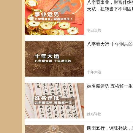
八字看事业，财富伴终
天赋，扭转当下不利困
事业运势
八字看大运 十年测吉
十年大运
姓名藏运势 五格解一
姓名详批
阴阳五行，调旺补缺，