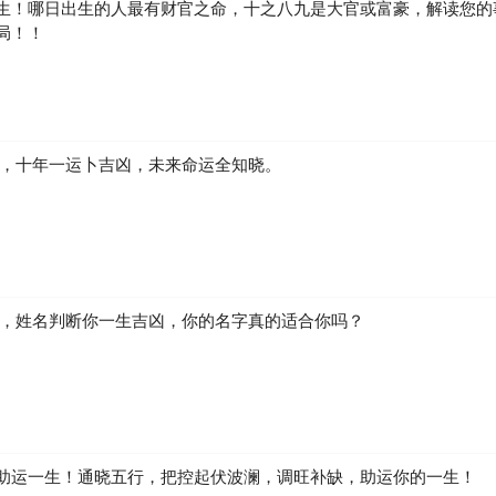
生！哪日出生的人最有财官之命，十之八九是大官或富豪，解读您的
局！！
凶，十年一运卜吉凶，未来命运全知晓。
生，姓名判断你一生吉凶，你的名字真的适合你吗？
助运一生！通晓五行，把控起伏波澜，调旺补缺，助运你的一生！