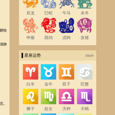
辰龙
巳蛇
午马
未羊
膀给
申猴
酉鸡
戌狗
亥猪
清静
▌星座运势
more
白羊
金牛
双子
巨蟹
态。
狮子
处女
天秤
天蝎