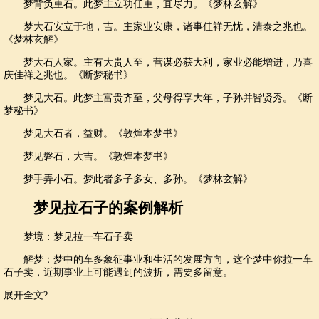
梦背负重石。此梦主立功任重，宜尽力。《梦林玄解》
梦大石安立于地，吉。主家业安康，诸事佳祥无忧，清泰之兆也。
《梦林玄解》
梦大石人家。主有大贵人至，营谋必获大利，家业必能增进，乃喜
庆佳祥之兆也。《断梦秘书》
梦见大石。此梦主富贵齐至，父母得享大年，子孙并皆贤秀。《断
梦秘书》
梦见大石者，益财。《敦煌本梦书》
梦见磐石，大吉。《敦煌本梦书》
梦手弄小石。梦此者多子多女、多孙。《梦林玄解》
梦见拉石子的案例解析
梦境：梦见拉一车石子卖
解梦：梦中的车多象征事业和生活的发展方向，这个梦中你拉一车
石子卖，近期事业上可能遇到的波折，需要多留意。
展开全文?