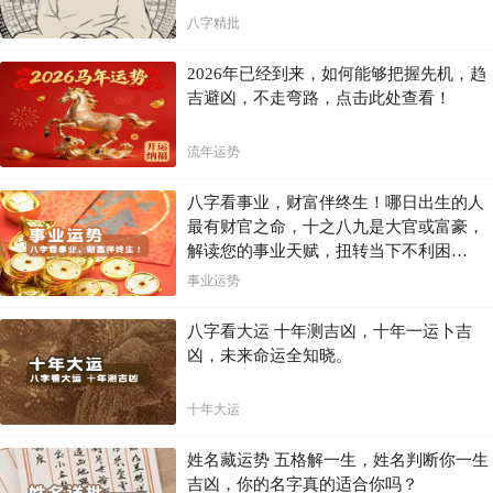
八字精批
2026年已经到来，如何能够把握先机，趋
吉避凶，不走弯路，点击此处查看！
流年运势
八字看事业，财富伴终生！哪日出生的人
最有财官之命，十之八九是大官或富豪，
解读您的事业天赋，扭转当下不利困
局！！
事业运势
八字看大运 十年测吉凶，十年一运卜吉
凶，未来命运全知晓。
十年大运
姓名藏运势 五格解一生，姓名判断你一生
吉凶，你的名字真的适合你吗？