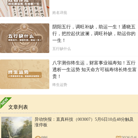
姓名详批
阴阳五行，调旺补缺，助运一生！通晓五
行，把控起伏波澜，调旺补缺，助运你的
一生！
五行缺什么
八字测你终生运，财富事业福寿知！五行
透析一生运势 知天命方可福寿绵长终生富
贵！
终生运势
文章列表
异动快报：直真科技（003007）5月6日10点48分触及
涨停板
986