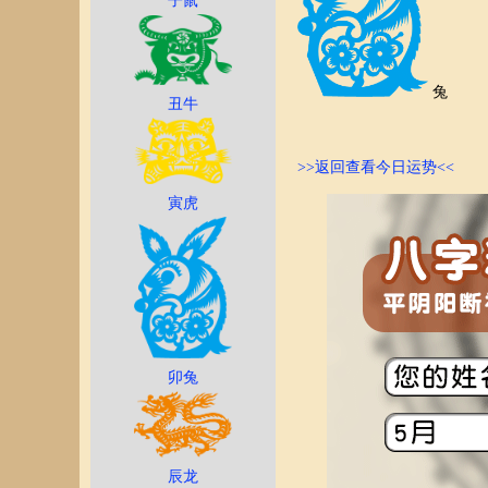
子鼠
兔
丑牛
>>返回查看今日运势<<
寅虎
卯兔
辰龙