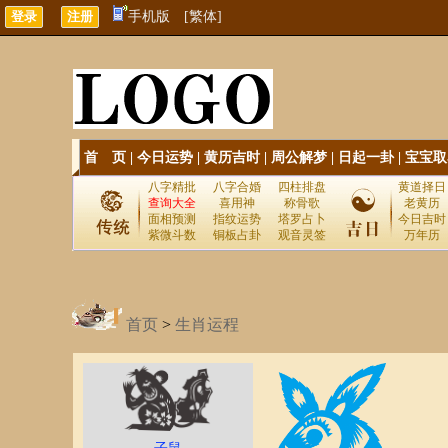
手机版
[繁体]
首 页
|
今日运势
|
黄历吉时
|
周公解梦
|
日起一卦
|
宝宝取
八字精批
八字合婚
四柱排盘
黄道择日
查询大全
喜用神
称骨歌
老黄历
面相预测
指纹运势
塔罗占卜
今日吉时
紫微斗数
铜板占卦
观音灵签
万年历
首页
>
生肖运程