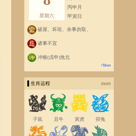
丙申月
星期六
甲寅日
破屋、坏垣、余事勿取、
诸事不宜
冲猴(戊申)煞北
+More
▌生肖运程
more
子鼠
丑牛
寅虎
卯兔