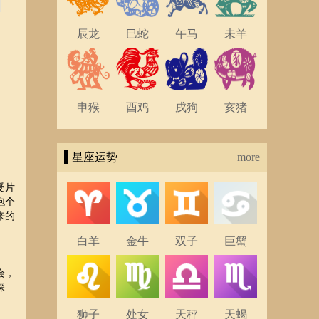
辰龙
巳蛇
午马
未羊
申猴
酉鸡
戌狗
亥猪
▌星座运势
more
受片
泡个
来的
白羊
金牛
双子
巨蟹
会，
深
狮子
处女
天秤
天蝎