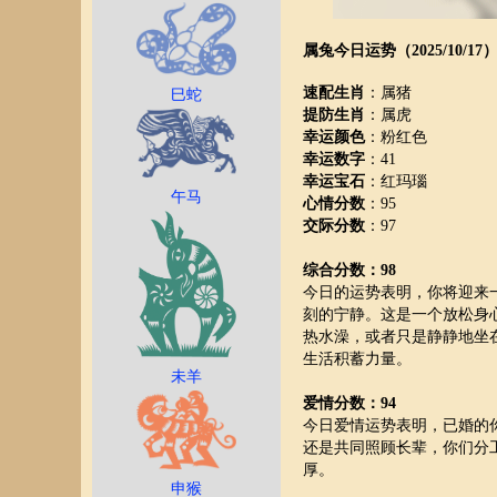
属兔今日运势（2025/10/17
速配生肖
：属猪
巳蛇
提防生肖
：属虎
幸运颜色
：粉红色
幸运数字
：41
幸运宝石
：红玛瑙
午马
心情分数
：95
交际分数
：97
综合分数：98
今日的运势表明，你将迎来
刻的宁静。这是一个放松身
热水澡，或者只是静静地坐
生活积蓄力量。
未羊
爱情分数：94
今日爱情运势表明，已婚的
还是共同照顾长辈，你们分
厚。
申猴