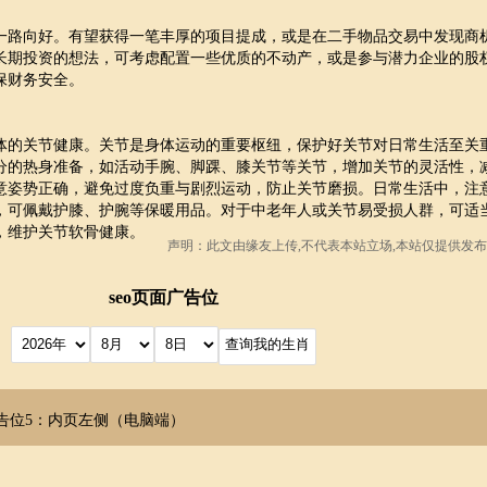
一路向好。有望获得一笔丰厚的项目提成，或是在二手物品交易中发现商
长期投资的想法，可考虑配置一些优质的不动产，或是参与潜力企业的股
保财务安全。
体的关节健康。关节是身体运动的重要枢纽，保护好关节对日常生活至关
分的热身准备，如活动手腕、脚踝、膝关节等关节，增加关节的灵活性，
意姿势正确，避免过度负重与剧烈运动，防止关节磨损。日常生活中，注
，可佩戴护膝、护腕等保暖用品。对于中老年人或关节易受损人群，可适
，维护关节软骨健康。
声明：此文由
缘友
上传,不代表本站立场,本站仅提供发布
seo页面广告位
告位5：内页左侧（电脑端）