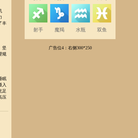
机
力
了丰
射手
魔羯
水瓶
双鱼
广告位4：右侧300*250
。坚
理规
睡眠
摄入
充足
高压