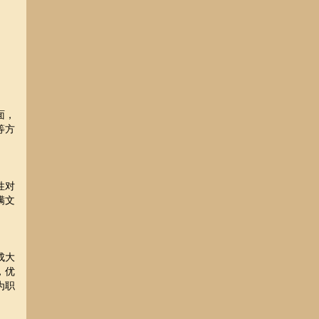
面，
等方
性对
满文
成大
，优
为职