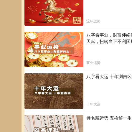
流年运势
八字看事业，财富伴终
天赋，扭转当下不利困
事业运势
八字看大运 十年测吉
十年大运
姓名藏运势 五格解一