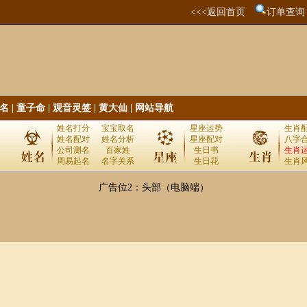
<<<返回首页
订单查询
名
|
童子命
|
观音灵签
|
黄大仙
|
网站导航
姓名打分
宝宝取名
星座运势
生肖
姓名配对
姓名分析
星座配对
八字
公司测名
百家姓
生日书
生肖
周易起名
名字关系
生日花
生肖
广告位2：头部（电脑端）