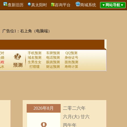
查新旧历
真太阳时
咨询平台
商城系统
广告位1：右上角（电脑端）
配对
手机预测
车牌预测
QQ预测
合婚
域名预测
电话预测
身份证号
运程
生男生女
眼跳预测
面热预测
风水
打喷嚏
财运预测
寿终计算
2026年8月
二零二六年
六月(大) 廿六
8
丙午年