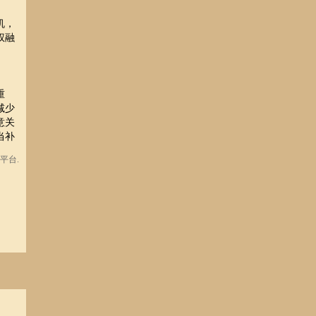
机，
权融
重
减少
意关
当补
平台.