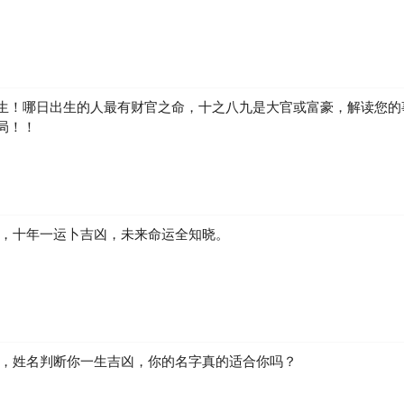
生！哪日出生的人最有财官之命，十之八九是大官或富豪，解读您的
局！！
凶，十年一运卜吉凶，未来命运全知晓。
生，姓名判断你一生吉凶，你的名字真的适合你吗？