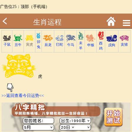
广告位25：顶部（手机端）
生肖运程
卯
未
酉
子鼠
巳蛇
寅虎
亥猪
丑牛
午马
辰龙
戌狗
申猴
兔
羊
鸡
虎
>>返回查看今日运势<<