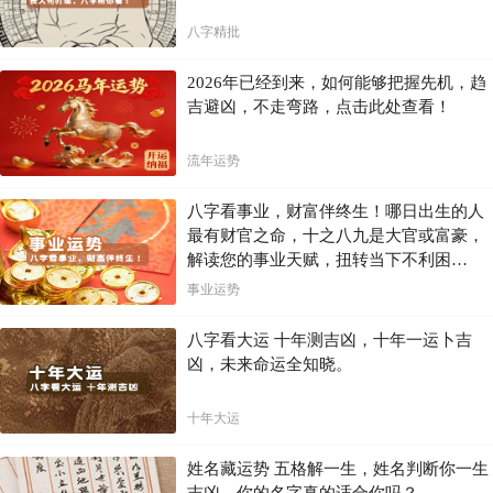
八字精批
2026年已经到来，如何能够把握先机，趋
吉避凶，不走弯路，点击此处查看！
流年运势
八字看事业，财富伴终生！哪日出生的人
最有财官之命，十之八九是大官或富豪，
解读您的事业天赋，扭转当下不利困
局！！
事业运势
八字看大运 十年测吉凶，十年一运卜吉
凶，未来命运全知晓。
十年大运
姓名藏运势 五格解一生，姓名判断你一生
吉凶，你的名字真的适合你吗？