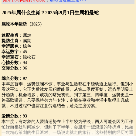
2025年属什么生肖？2025年9月1日生属相是蛇
属蛇本年运势（2025）
速配生肖
：属鸡
提防生肖
：属鼠
幸运颜色
：棕色
幸运数字
：45
幸运宝石
：绿松石
心情分数
：94
交际分数
：96
综合分数：97
本年度首季，运势波澜不惊，事业与生活都在平稳轨道上运行。但别小
看这平淡，它正为后续发展积蓄能量。从第二季度开始，运势呈明显上
升趋势，机会增多，成功的曙光初现。到了第三、四季度，运势更是一
路高歌猛进，只要保持努力与专注，定能在事业和生活中取得非凡成
就，不过过程中也需注意劳逸结合，避免过度劳累。
爱情分数：93
本年度，有对象的人爱情运势在上半年较为平淡，两人可能会因为工作
忙碌而相处时间减少。但到了下半年，会迎来一些浪漫的转折点，比如
一次精心策划的生日派对、一场说走就走的旅行，这些特别的经历将重