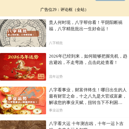
导致长期处于压力状态，进而影响身心健康。心理上，容易出现焦虑、
烦躁等负面情绪，身体上，可能出现疲劳、失眠等症状。面对这些挑
广告位29：评论框（全站）
战，要学会合理安排时间，给自己留出放松和休息的空间。可以尝试一
些减压方法，如冥想、深呼吸练习，每天抽出 15 - 20 分钟进行放松训
练，缓解心理压力。同时，调整工作和生活习惯，保证每天有 7 - 8 小
贵人何时现，八字帮你看！平阴阳断祸
时的高质量睡眠，通过规律作息来改善身体疲劳状况。此外，适当增加
福，八字精批批出一生好命运！
社交活动，与亲朋好友分享生活，也有助于缓解压力，改善身心健康。
声明：此文由
缘友
上传,不代表本站立场,本站仅提供发布平台.
八字精批
※ 生肖蛇的婚配宜忌
2026年已经到来，如何能够把握先机，趋
吉避凶，不走弯路，点击此处查看！
猴、牛、
此中属相相配为福禄鸳鸯，智勇双全，功业垂
属蛇宜配
鸡
，为大
成，足立宝地，名利双收，一生幸福。
吉
流年运势
家境虽无大的困苦和失败，但夫妻离心离德，
属蛇
忌配
亥猪 寅虎
子息缺少，灾厄百端，晚景不祥。
八字看事业，财富伴终生！哪日出生的人
最有财官之命，十之八九是大官或富豪，
1、巳蛇与申猴六合，因此最宜找个属猴的对象，此乃上上
等婚配
解读您的事业天赋，扭转当下不利困
2、其次是与酉鸡丑牛三合，故也宜找个属鸡或属牛的，此
局！！
三合六合
事业运势
乃上等婚配
相冲相克
3、巳蛇与亥猪相冲，因此最忌找属猪的，此乃下下等婚配
4、巳蛇与寅虎相刑，此乃下等婚配；有时也讲寅、巳、申
八字看大运 十年测吉凶，十年一运卜吉
三刑，故三口人不宜构成蛇、虎、猴的格局