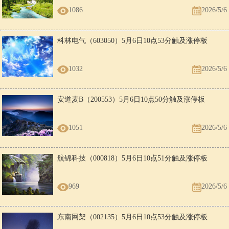
蛇
鸡
足。
1086
2026/5/6
女
男
婚姻较和谐，你们能奉承对方，并善于维护两人的面子，所以
蛇
鸡
冲突较少。
科林电气（603050）5月6日10点53分触及涨停板
男
女
如果你能征服她，她会把一切都交给你，婚姻将十分和谐。
蛇
狗
女
男
1032
2026/5/6
可以过幸福的生活，她能给你一个平静、和睦的家庭。
蛇
狗
男
女
虽不是十分美妙的一对，但善良的她却能感动花心的你。
蛇
猪
安道麦B（200553）5月6日10点50分触及涨停板
女
男
不太适合。你要自我调整去适应她，久了你会有怨言。
蛇
猪
1051
2026/5/6
航锦科技（000818）5月6日10点51分触及涨停板
969
2026/5/6
东南网架（002135）5月6日10点53分触及涨停板