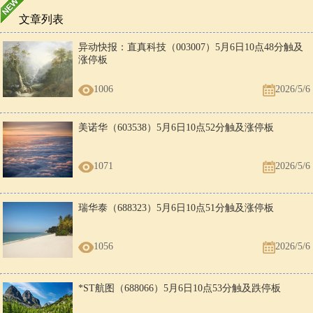
蛇
龙
了丈夫。
文章列表
男
女
可结为连理，但最好不要每天在一起，因为他会产生厌倦。
蛇
龙
异动快报：直真科技（003007）5月6日10点48分触及
男
女
涨停板
如果双方能够互敬互爱的话，可以生活在一起。
蛇
蛇
女
男
1006
2026/5/6
可以结合，如果双方都能自我约束，效果会更好。
蛇
蛇
男
女
爱情难有美好的结局，因她较容易冲动，也是花心，难以预之
美诺华（603538）5月6日10点52分触及涨停板
蛇
马
长久厮守。
女
男
双方可共同相处，但你必须想尽办法来让她快乐。
蛇
马
1071
2026/5/6
男
女
良缘佳偶，她那丰富的幻想力，能够把你深深吸引住。
蛇
羊
瑞华泰（688323）5月6日10点51分触及涨停板
女
男
最好不要相爱，如果勉强在一起，只会以悲剧收场。
蛇
羊
男
女
不是很好，恋爱时双方就互相计算，吵吵闹闹的走过来，真是
1056
2026/5/6
蛇
猴
冤家才聚头。
女
男
可建立起美满的家庭，当然你得先喜欢她，还要天公作美尚
*ST航图（688066）5月6日10点53分触及跌停板
蛇
猴
可。
男
女
天生一对，她的诚实使你与她和睦相处，而你又可祢补她的不