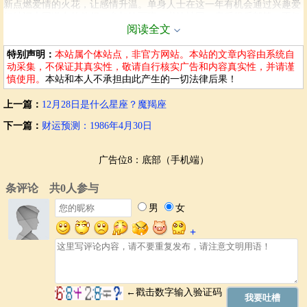
新点燃爱情的火花，让感情升温。单身人士在这一年有机会通过兴趣爱
好结识志同道合的伴侣。参加绘画班、书法社团、音乐俱乐部等，不仅
阅读全文
能提升自己的艺术修养，还能在共同的兴趣活动中与他人建立深厚的情
感连接，遇见那个懂你的人。
特别声明：
本站属个体站点，非官方网站。本站的文章内容由系统自
事业分数：95
动采集，不保证其真实性，敬请自行核实广告和内容真实性，并请谨
本年度，事业运势进入突破期。你一直深耕的领域迎来了重大变革，而
慎使用。
本站和本人不承担由此产生的一切法律后果！
你凭借长期积累的专业知识和前瞻性的眼光，迅速抓住了这一机遇。主
动请缨负责具有挑战性的项目，在项目执行过程中，勇于创新，突破传
上一篇：
12月28日是什么星座？魔羯座
统思维的束缚。尽管过程中遇到了诸多技术难题和团队协调问题，但你
下一篇：
财运预测：1986年4月30日
凭借坚定的信念和出色的领导能力，带领团队逐一克服。最终，项目取
得了巨大成功，你也因此一跃成为行业内的焦点人物，获得了众多晋升
和合作的机会，像研发出行业领先的新技术产品，改变市场格局。
广告位8：底部（手机端）
财富分数：92
本年度，财富运势充满变数，犹如坐过山车般起伏不定。年初，可能会
因冲动消费或错误投资决策，导致财务状况出现波动，资金流失。但随
着对市场的深入了解和自身理财能力的提升，年中会迎来转机，通过抓
住一些短期高收益的投资机会，或是开拓新的副业增加收入来源，成功
弥补前期损失并实现财富增长。在这起伏过程中，要时刻保持谨慎，制
定详细的财务应急预案，以应对突发状况，避免再次陷入财务困境，例
如预留一笔应急资金，用于应对投资失败或突发支出。
健康分数：98
本年度，健康运势面临一些挑战。工作的繁忙和生活节奏的加快，可能