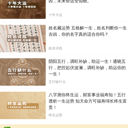
凶，未来命运全知晓。
※ 属蛇的生肖配对表
十年大运
女
男
一喜一忧。你的柔情和体贴使她生活得十分愉快，但她可能还
姓名藏运势 五格解一生，姓名判断你一生
蛇
鼠
会向外发展感情，你会因此而烦恼。
吉凶，你的名字真的适合你吗？
男
女
此配对是有矛盾的，因双方在恋爱时很少进行理性思考。
蛇
鼠
姓名详批
女
男
你们可以生活在一起，但她必须隐藏她的婚外恋，否则后果将
蛇
牛
不堪设想。
阴阳五行，调旺补缺，助运一生！通晓五
男
女
美满的婚姻，你甘愿听从她的差遗。
蛇
牛
行，把控起伏波澜，调旺补缺，助运你的
一生！
女
男
你们的婚姻不尽人意，双方不能互相谅解和体谅，家庭难以安
蛇
虎
宁。
五行缺什么
男
女
会有不太融洽的生活，双方的见解和兴趣有不少分歧。
蛇
虎
八字测你终生运，财富事业福寿知！五行
女
男
透析一生运势 知天命方可福寿绵长终生富
可生活在一起。但双方的思想或许会产生不快，需多注意。
蛇
兔
贵！
男
女
会每天厮缠在一起，如果她能用家庭的幸福来约束你，效果会
终生运势
蛇
兔
更好。
女
男
最佳的搭配，你会因妻子的美丽而骄傲，不过她的打扮并非为