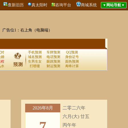
查新旧历
真太阳时
咨询平台
商城系统
广告位1：右上角（电脑端）
配对
手机预测
车牌预测
QQ预测
合婚
域名预测
电话预测
身份证号
运程
生男生女
眼跳预测
面热预测
风水
打喷嚏
财运预测
寿终计算
2026年8月
二零二六年
六月(大) 廿五
7
丙午年