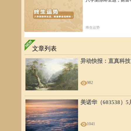
终生运势
文章列表
异动快报：直真科技（0
982
美诺华（603538）
1041