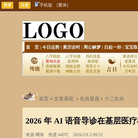
手机版
[繁体]
首 页
|
今日运势
|
黄历吉时
|
周公解梦
|
日起一卦
|
宝宝取
八字精批
八字合婚
四柱排盘
黄道择日
查询大全
喜用神
称骨歌
老黄历
面相预测
指纹运势
塔罗占卜
今日吉时
紫微斗数
铜板占卦
观音灵签
万年历
首页
>
文章系统
﹥
生肖星座
﹥
十二生肖
2026 年 AI 语音导诊在基层医
来源:网络 热度:449℃ 2026/2/6 2:09:52