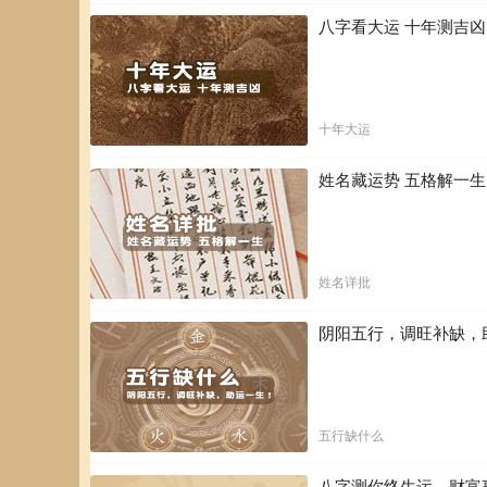
八字看大运 十年测吉
十年大运
姓名藏运势 五格解一
姓名详批
阴阳五行，调旺补缺，
五行缺什么
八字测你终生运，财富