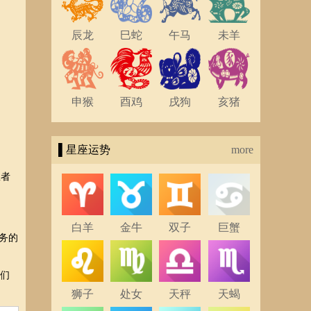
辰龙
巳蛇
午马
未羊
申猴
酉鸡
戌狗
亥猪
▌星座运势
more
患者
白羊
金牛
双子
巨蟹
务的
我们
狮子
处女
天秤
天蝎