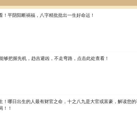
看！平阴阳断祸福，八字精批批出一生好命运！
如何能够把握先机，趋吉避凶，不走弯路，点击此处查看！
生！哪日出生的人最有财官之命，十之八九是大官或富豪，解读您的
局！！