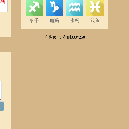
并请
射手
魔羯
水瓶
双鱼
广告位4：右侧300*250