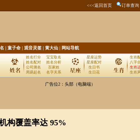
<<<返回首页
订单查询
名
|
童子命
|
观音灵签
|
黄大仙
|
网站导航
姓名打分
宝宝取名
星座运势
生肖
姓名配对
姓名分析
星座配对
八字
公司测名
百家姓
生日书
生肖
周易起名
名字关系
生日花
生肖
广告位2：头部（电脑端）
疗机构覆盖率达 95%