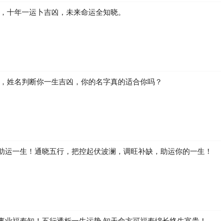
凶，十年一运卜吉凶，未来命运全知晓。
生，姓名判断你一生吉凶，你的名字真的适合你吗？
助运一生！通晓五行，把控起伏波澜，调旺补缺，助运你的一生！
事业福寿知！五行透析一生运势 知天命方可福寿绵长终生富贵！