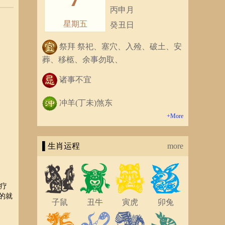
丙申月
星期五
癸丑日
祭拜 祭祀、塞穴、入殓、破土、安
葬、移柩、余事勿取、
诸事不宜
冲羊(丁未)煞东
+More
▌生肖运程
more
医疗
的就
子鼠
丑牛
寅虎
卯兔