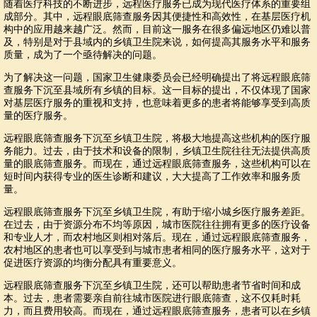
随着医疗科技的不断进步，远程医疗服务已成为现代医疗体系的重要组
成部分。其中，远程眼底筛查服务因其便捷性和高效性，在基层医疗机
构中的应用越来越广泛。然而，目前这一服务在很多偏远地区仍难以普
及，特别是对于县域内的乡镇卫生院来说，如何提高其服务水平和服务
质量，成为了一个亟待解决的问题。
为了解决这一问题，国家卫生健康委员会已经明确提出了将远程眼底筛
查服务下沉至县域所有乡镇的目标。这一目标的提出，不仅体现了国家
对基层医疗服务的重视和支持，也意味着更多的患者将能够享受到高质
量的医疗服务。
远程眼底筛查服务下沉至乡镇卫生院，将极大地提高这些机构的医疗服
务能力。过去，由于技术和设备的限制，乡镇卫生院往往无法提供高质
量的眼底筛查服务。而现在，通过远程眼底筛查服务，这些机构可以在
短时间内获得专业的医生诊断和建议，大大提高了工作效率和服务质
量。
远程眼底筛查服务下沉至乡镇卫生院，有助于缩小城乡医疗服务差距。
在过去，由于资源分布不均等原因，城市医院往往拥有更多的医疗设备
和专业人才，而农村地区则相对落后。现在，通过远程眼底筛查服务，
农村地区的患者也可以享受到与城市患者相同的医疗服务水平，这对于
促进医疗资源的均衡分配具有重要意义。
远程眼底筛查服务下沉至乡镇卫生院，还可以帮助患者节省时间和成
本。过去，患者需要亲自前往城市医院进行眼底筛查，这不仅耗时耗
力，而且费用较高。而现在，通过远程眼底筛查服务，患者可以在乡镇