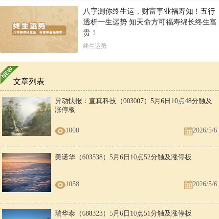
八字测你终生运，财富事业福寿知！五行
透析一生运势 知天命方可福寿绵长终生富
贵！
终生运势
文章列表
异动快报：直真科技（003007）5月6日10点48分触及
涨停板
1000
2026/5/6
美诺华（603538）5月6日10点52分触及涨停板
1058
2026/5/6
瑞华泰（688323）5月6日10点51分触及涨停板