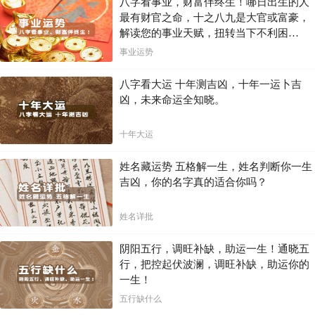
八字看事业，财富伴终生！哪日出生的人
最有财官之命，十之八九是大官或富豪，
解读您的事业天赋，扭转当下不利困
局！！
事业运势
八字看大运 十年测吉凶，十年一运卜吉
凶，未来命运全知晓。
十年大运
姓名藏运势 五格解一生，姓名判断你一生
吉凶，你的名字真的适合你吗？
姓名详批
阴阳五行，调旺补缺，助运一生！通晓五
行，把控起伏波澜，调旺补缺，助运你的
一生！
五行缺什么