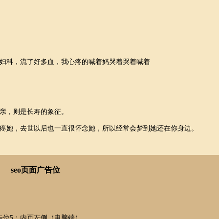
妇科，流了好多血，我心疼的喊着妈哭着哭着喊着
亲，则是长寿的象征。
她，去世以后也一直很怀念她，所以经常会梦到她还在你身边。
seo页面广告位
告位5：内页左侧（电脑端）