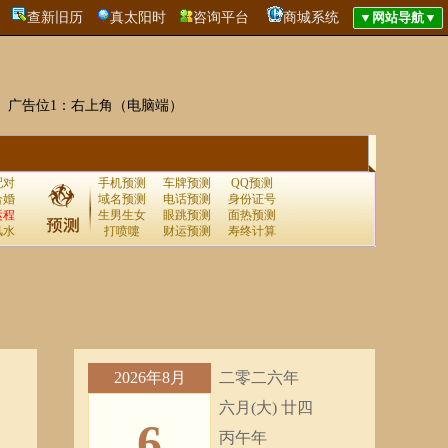
查新旧历
真太阳时
咨询平台
商城系统
广告位1：右上角（电脑端）
配对
手机预测
车牌预测
QQ预测
合婚
域名预测
电话预测
身份证号
运程
生男生女
眼跳预测
面热预测
风水
打喷嚏
财运预测
寿终计算
2026年8月
二零二六年
六月(大) 廿四
6
丙午年