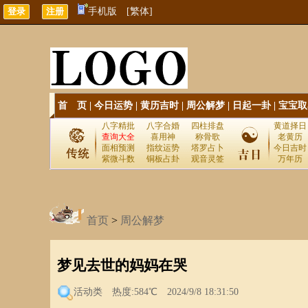
手机版
[繁体]
首 页
|
今日运势
|
黄历吉时
|
周公解梦
|
日起一卦
|
宝宝取
八字精批
八字合婚
四柱排盘
黄道择日
查询大全
喜用神
称骨歌
老黄历
面相预测
指纹运势
塔罗占卜
今日吉时
紫微斗数
铜板占卦
观音灵签
万年历
首页
>
周公解梦
梦见去世的妈妈在哭
活动类
热度:584℃ 2024/9/8 18:31:50