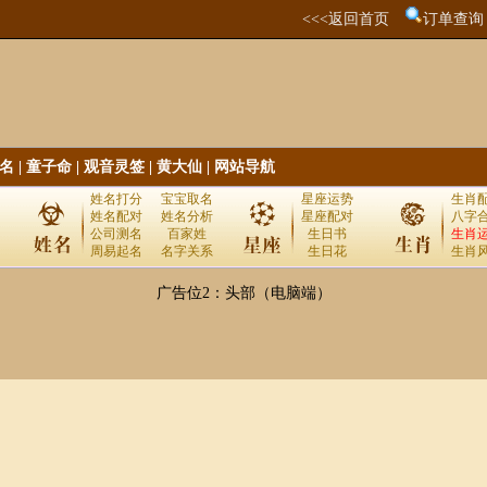
<<<返回首页
订单查询
名
|
童子命
|
观音灵签
|
黄大仙
|
网站导航
姓名打分
宝宝取名
星座运势
生肖
姓名配对
姓名分析
星座配对
八字
公司测名
百家姓
生日书
生肖
周易起名
名字关系
生日花
生肖
广告位2：头部（电脑端）