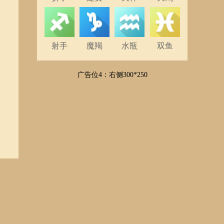
射手
魔羯
水瓶
双鱼
广告位4：右侧300*250