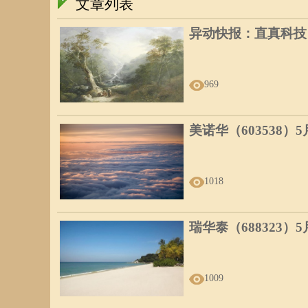
文章列表
异动快报：直真科技（0
969
美诺华（603538）
1018
瑞华泰（688323）
1009