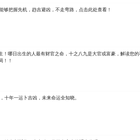
如何能够把握先机，趋吉避凶，不走弯路，点击此处查看！
生！哪日出生的人最有财官之命，十之八九是大官或富豪，解读您的
局！！
凶，十年一运卜吉凶，未来命运全知晓。