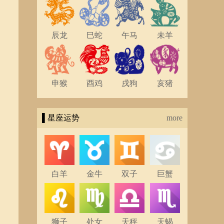
辰龙
巳蛇
午马
未羊
申猴
酉鸡
戌狗
亥猪
▌星座运势
more
白羊
金牛
双子
巨蟹
狮子
处女
天秤
天蝎