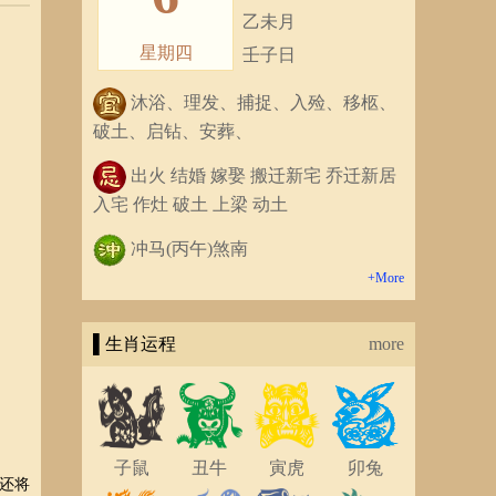
乙未月
星期四
壬子日
沐浴、理发、捕捉、入殓、移柩、
破土、启钻、安葬、
出火 结婚 嫁娶 搬迁新宅 乔迁新居
入宅 作灶 破土 上梁 动土
冲马(丙午)煞南
+More
▌生肖运程
more
子鼠
丑牛
寅虎
卯兔
还将