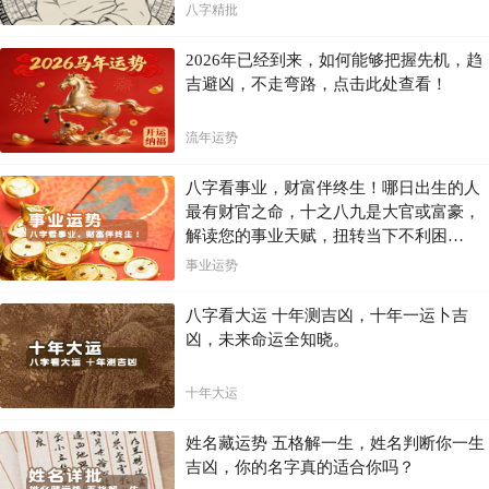
八字精批
2026年已经到来，如何能够把握先机，趋
吉避凶，不走弯路，点击此处查看！
流年运势
八字看事业，财富伴终生！哪日出生的人
最有财官之命，十之八九是大官或富豪，
解读您的事业天赋，扭转当下不利困
局！！
事业运势
八字看大运 十年测吉凶，十年一运卜吉
凶，未来命运全知晓。
十年大运
姓名藏运势 五格解一生，姓名判断你一生
吉凶，你的名字真的适合你吗？