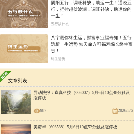
阴阳五行，调旺补缺，助运一生！通晓五
行，把控起伏波澜，调旺补缺，助运你的
一生！
五行缺什么
八字测你终生运，财富事业福寿知！五行
透析一生运势 知天命方可福寿绵长终生富
贵！
终生运势
文章列表
异动快报：直真科技（003007）5月6日10点48分触及
涨停板
987
2026/5/6
美诺华（603538）5月6日10点52分触及涨停板