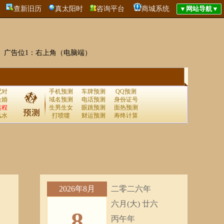
查新旧历
真太阳时
咨询平台
商城系统
广告位1：右上角（电脑端）
配对
手机预测
车牌预测
QQ预测
合婚
域名预测
电话预测
身份证号
运程
生男生女
眼跳预测
面热预测
风水
打喷嚏
财运预测
寿终计算
2026年8月
二零二六年
六月(大) 廿六
8
丙午年