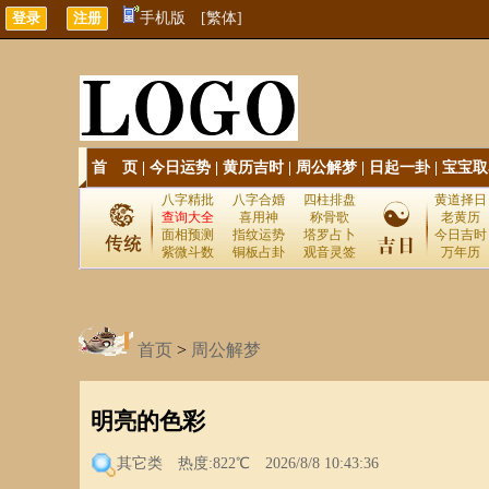
手机版
[繁体]
首 页
|
今日运势
|
黄历吉时
|
周公解梦
|
日起一卦
|
宝宝取
八字精批
八字合婚
四柱排盘
黄道择日
查询大全
喜用神
称骨歌
老黄历
面相预测
指纹运势
塔罗占卜
今日吉时
紫微斗数
铜板占卦
观音灵签
万年历
首页
>
周公解梦
明亮的色彩
其它类
热度:822℃ 2026/8/8 10:43:36