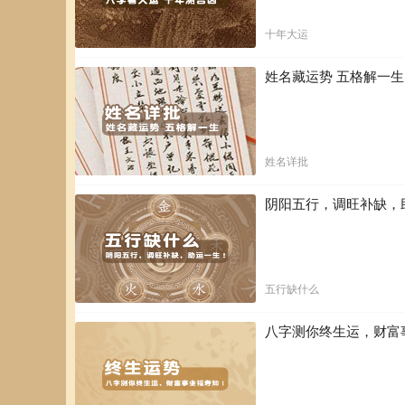
十年大运
姓名藏运势 五格解一
姓名详批
阴阳五行，调旺补缺，
五行缺什么
八字测你终生运，财富