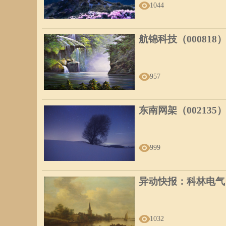
1044
航锦科技（000818
957
东南网架（002135
999
异动快报：科林电气（6
1032