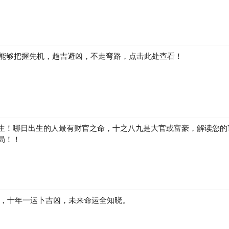
如何能够把握先机，趋吉避凶，不走弯路，点击此处查看！
生！哪日出生的人最有财官之命，十之八九是大官或富豪，解读您的
局！！
凶，十年一运卜吉凶，未来命运全知晓。