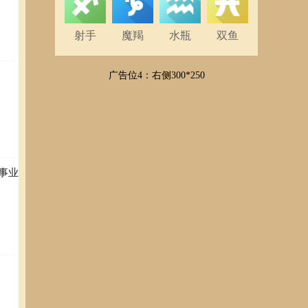
射手
魔羯
水瓶
双鱼
广告位4：右侧300*250
事业