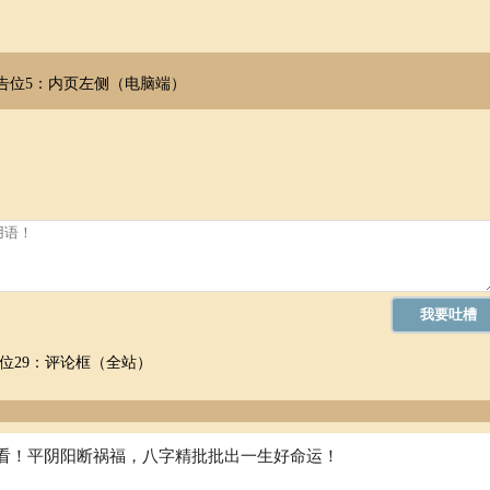
告位5：内页左侧（电脑端）
位29：评论框（全站）
看！平阴阳断祸福，八字精批批出一生好命运！