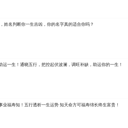
生，姓名判断你一生吉凶，你的名字真的适合你吗？
助运一生！通晓五行，把控起伏波澜，调旺补缺，助运你的一生！
事业福寿知！五行透析一生运势 知天命方可福寿绵长终生富贵！