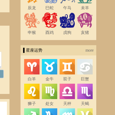
辰龙
巳蛇
午马
未羊
申猴
酉鸡
戌狗
亥猪
▌星座运势
more
白羊
金牛
双子
巨蟹
狮子
处女
天秤
天蝎