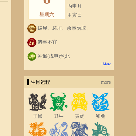
丙申月
星期六
甲寅日
破屋、坏垣、余事勿取、
诸事不宜
冲猴(戊申)煞北
+More
▌生肖运程
more
子鼠
丑牛
寅虎
卯兔