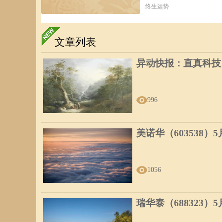
终生运势
文章列表
异动快报：直真科技（0
996
美诺华（603538）
1056
瑞华泰（688323）