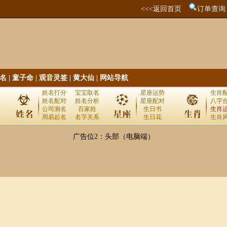
<<<返回首页
订单查询
名
|
童子命
|
观音灵签
|
黄大仙
|
网站导航
姓名打分
宝宝取名
星座运势
生肖
姓名配对
姓名分析
星座配对
八字
公司测名
百家姓
生日书
生肖
周易起名
名字关系
生日花
生肖
广告位2：头部（电脑端）