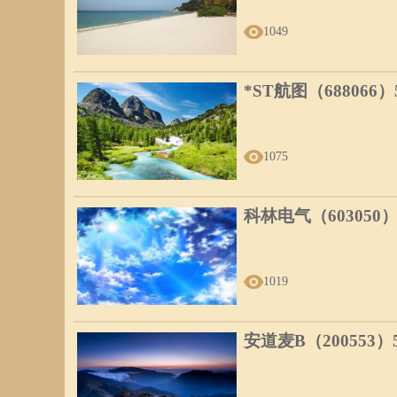
1049
*ST航图（688066
1075
科林电气（603050
1019
安道麦B（200553