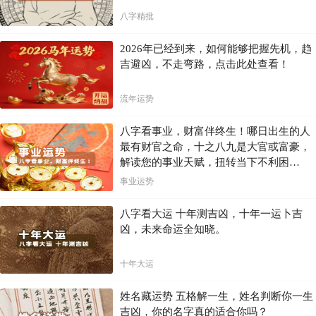
八字精批
2026年已经到来，如何能够把握先机，趋
吉避凶，不走弯路，点击此处查看！
流年运势
八字看事业，财富伴终生！哪日出生的人
最有财官之命，十之八九是大官或富豪，
解读您的事业天赋，扭转当下不利困
局！！
事业运势
八字看大运 十年测吉凶，十年一运卜吉
凶，未来命运全知晓。
十年大运
姓名藏运势 五格解一生，姓名判断你一生
吉凶，你的名字真的适合你吗？