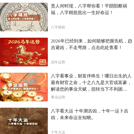
贵人何时现，八字帮你看！平阴阳断祸
福，八字精批批出一生好命运！
八字精批
2026年已经到来，如何能够把握先机，趋
吉避凶，不走弯路，点击此处查看！
流年运势
八字看事业，财富伴终生！哪日出生的人
最有财官之命，十之八九是大官或富豪，
解读您的事业天赋，扭转当下不利困
局！！
事业运势
八字看大运 十年测吉凶，十年一运卜吉
凶，未来命运全知晓。
十年大运