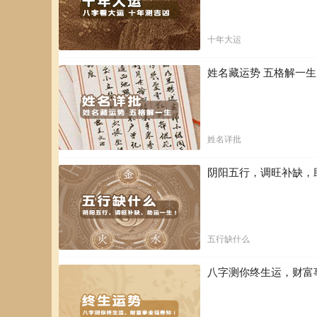
后，和他住同舱的房伴泰特，一脸严肃、两眼直瞪着威蒙说
思，泰特说他昨晚看到一个穿睡袍的女人进来，又如何如何
说：“一个礼拜前的星期二，你有没有感觉到我去找你?“
十年大运
学，就在威蒙做那个梦当天的凌晨4点，威蒙太太“看见“自
人直瞪着我，我犹疑了一会儿，不敢进去。但最后我还是走
谣市号“以及舱房的描述，“在细节上均符合“;而且和威蒙
姓名藏运势 五格解一
5、论色情春梦
圣女泰丽莎的“色情梦” 道德意识越浓厚的人，在性方面越
姓名详批
19世纪，天主教修女圣女泰丽莎(St.Theresa)曾在
端，似乎还燃着一点火光。他就用这支长矛朝我心中刺了好
出来，他让我完全燃烧在上帝的爱里。那是很痛苦的，我呻
阴阳五行，调旺补缺，
泰丽莎认为这是一种宗教上的狂喜体验，对纯洁的她来说，
象征意味的色情梦，那支“尖端铁硬、有着火光的金色长矛
事实上，这个梦也彰显了圣.泰丽莎在白天的意识生活中，
五行缺什么
于生物本能的性欲，才“需要象征”。
八字测你终生运，财富
6、夜间遗精前隐晦的色情梦
“夜间遗精”亦被称为“梦遗”，因为当事者的遗精后，通常
弟子峦克所提到的两个“春梦”：“我梦见自己在牙科诊所