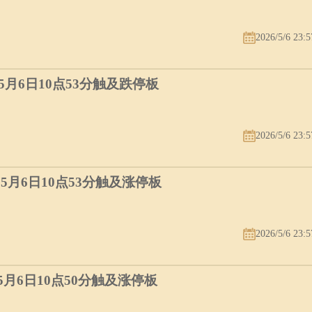
时的冬天，猎怨已荒弃，地面上覆盖着冰雪。我们走过一条寻金的山径，
2026/5/6 23:5
旷野中。有一些像猪的小动物在旷野中跑来跑去。当我们走进森林中时，
巨蟒等一一浮现在我心中。为了安全起见，我们决定爬到树上去，我先爬
的巨大营帐柱。当就正在爬的时候，我梦遗了。”
）5月6日10点53分触及跌停板
：
下来，但操作蓬架的开关失灵，胡搞了一阵没有成功，我驶下调整公路，
梦遗了。”
2026/5/6 23:5
）5月6日10点53分触及涨停板
2026/5/6 23:5
）5月6日10点50分触及涨停板