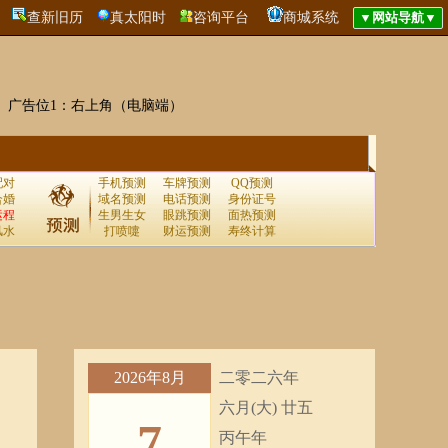
查新旧历
真太阳时
咨询平台
商城系统
广告位1：右上角（电脑端）
配对
手机预测
车牌预测
QQ预测
合婚
域名预测
电话预测
身份证号
运程
生男生女
眼跳预测
面热预测
风水
打喷嚏
财运预测
寿终计算
2026年8月
二零二六年
六月(大) 廿五
7
丙午年