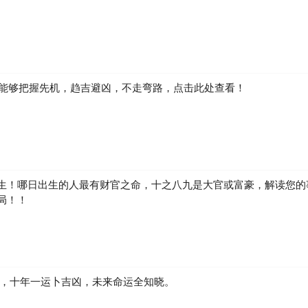
泄。
此而内疚，它提醒你在实际生活中要安分守己。其实你多半只记得梦中与
去家庭……希克医生说：“这种梦帮你意识到这一行为所产生的后果，而
如何能够把握先机，趋吉避凶，不走弯路，点击此处查看！
方式，说明你是因为她的优点，而不是脸蛋漂亮才喜欢上她的。随着年龄
就没有了。
比如，你最近和某个女人关系紧张，那么有关同性恋的梦实际是对你的一
们不像异性那样令人难以琢磨。
这说明你在现实生活中有某些失意的地方。例如，担心找不到工作时会做
生！哪日出生的人最有财官之命，十之八九是大官或富豪，解读您的
局！！
女友交往遇到困难时，会做这种梦。
的第一个梦，而且更加怪异的梦例：1863年，家住桥港的制造商威蒙搭乘
天他都睡得不好。在风势缓和的那晚，他睡着了，梦见他太太居然穿着睡衣
凶，十年一运卜吉凶，未来命运全知晓。
，然后弯下身来吻我，在搂抱了一会儿后，即又安详地离去。“当威蒙醒