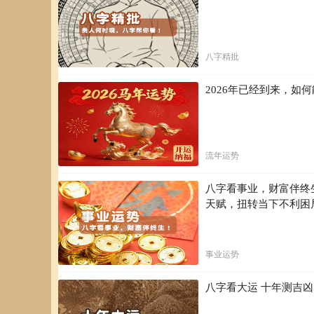
们，以防它在实际生活中重演，是对内在需求和性要求的发
以下是对几种常见梦的解析：
八字精批
骗人的梦：如果梦中出现的女人不是你妻子或女友，不必为
关的情节，而你不可能同时梦见这件事的弊端，如被抓、失
犯相同的错误。”
2026年已经到来，
梦见不漂亮的女人：年轻人常做这种梦是发现一个人优点的
长，当你知道并不是所有人的妻子都美若天仙后，这种梦也
梦中有同性行为：梦中的性爱对象常常是相关情感的象征。
流年运势
慰。你作为一个男人，当然更了解同性人的思想和感情，他
梦中失意：你在梦中离女人很，可就是摸不着，无法得到。
八字看事业，财富伴终
梦。
天赋，扭转当下不利困
梦中乱伦：有这种梦并不表明堕落。有时夫妻关系紧张或与
4、威蒙夫妇的罕见奇梦
事业运势
星光灿烂 “灵学研究会“的报告里，甚至也有类似《三梦记》
谣市号“轮船横渡大西洋反英，船在海上遇到暴风，持续8
八字看大运 十年测吉
的舱房门口，好象知道舱房里不只有他一个人，她稍显迟疑