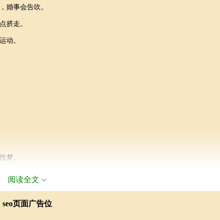
，婚事会告吹。
点挤走。
运动。
性梦。
的调查，发现男性青少年的性梦发生率约占19.8%，且性梦发生率有明显的
阅读全文
。性梦的内容可以是极其复杂的、零乱和虚构的片断，也可以是一个与某
seo页面广告位