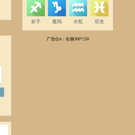
上的
，故
留下
射手
魔羯
水瓶
双鱼
度上
现
广告位4：右侧300*250
。
一
信色
全不
你的
调查发
梦不
过梦
与白
醒人