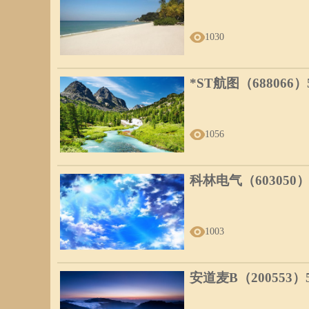
有一位青年在遗精梦中出现了佛洛伊德所说的焦虑：
“我梦见我和四五个同样年纪的伙伴在某个猎苑里下车，那
1030
有其他人尾随而来。最后我们离开小径，走进远方有森林在
林中很明亮，充满阳光，也看到各种野兽，狮子、长颈鹿、
棵小树，但觉得不够安全，又爬下来，改爬一根现在才发现
*ST航图（688066
有些人的遗精梦中，还出现了符合佛洛德象征主义的新象征
“我梦见我正驾驶着一部雷鸟牌的敞篷新车，我想把篷盖放
自己和车子陷入非常混乱的交通堵塞中。就在这个时候，我
1056
充满动力的汽车是男性性能力的新象征。
科林电气（603050
1003
安道麦B（200553