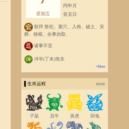
丙申月
星期五
癸丑日
祭拜 祭祀、塞穴、入殓、破土、安
葬、移柩、余事勿取、
诸事不宜
冲羊(丁未)煞东
+More
▌生肖运程
more
子鼠
丑牛
寅虎
卯兔