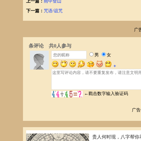
上一篇：
雨中登山
由于寻求和揭示性的奥秘是青少年所向往的事情，他们想了
下一篇：
咒语/诅咒
色情故事，裸露较多的女性画片、父母之间的亲昵动作，都
在平时埋藏在心底没有表达，到了熟睡之后大脑的控制暂时
的痕迹所引起的一种自然的表露，并不是一种病态。
广
从整体上说，性梦是有益于青少年身心健康发展的。性梦的
缓解了因现实活动中性活动未能满足而带来的心理压力，是
象。据调配，大多数遗精与性梦有关，在性梦中，性兴奋突
对于性梦，必须正确对待。性梦虽能创造一个自由奔放、无
下，自我陶醉一下也就够了，不要信为以真，不必追求实现
彩，也是不必要的，因为性梦是正常的生理心理现象，并不
3、梦里作爱
你最近是否做过一些奇特的与性有关的梦呢?以下是对这种
用害怕、紧张，可以把它看成是智商高的表现。别忘了，连
妻子也做过这种梦。男人在20岁左右，女人在40岁时，常有
广告
现，女生多梦见接吻、拥抱;男生多梦见性交。男生梦中出
会留下什么痕迹，而男人则会留湿迹。男人在青春期最容易
中遗精的现象，而有些人却非常严重，这些人需要就医。
一般来说，这种梦没有什么害处，相反，还对人体有好处，
贵人何时现，八字帮你
天的思想准则相去甚远，最好不去追究。就是异性相爱的人