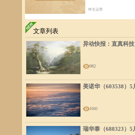
费力地把它拔出来--这使我吓了一跳。他叫我不必担心，
层。我由牙科治疗椅上爬起来，好奇地靠近它，并问一个吸
终生运势
它捣碎，一面回答说，这和青春期有关，因为只有在青春期
此。”
文章列表
就在这时，梦者感觉到自己在遗精。在佛洛伊德的理论时,“拔
“我奔下楼梯，追着一位女孩，因为她对我做了某些事，所以
异动快报：直真科技（0
她，但不晓得有没有打她。因为我突然发现自己在楼梯的中
性器官磨擦她的外生殖器而已，而当时我很清楚地看到它们
画(也像是在空中一样)--画着房子，四周围绕着树木的风
我的生日礼物。然后我看见两幅画前面的标签，说还有更便
982
这个梦中的直接的性交场面，但“奔下楼梯”亦正是佛洛伊
美诺华（603538）
佛洛伊德因此说：“遗精梦的特殊性质不但使我们直接观察
些看来是纯洁无邪的梦中情况不过是性景象的前奏曲罢了。
变成焦虑的梦而使梦者惊醒。”
1041
7、“推陈出新”的色情梦
在20世纪中叶，观察过大量美国正常人梦境的霍尔，也记
一些符合佛洛伊德学说的梦例：
瑞华泰（688323）