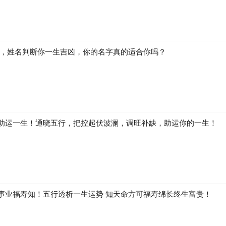
：“你真幸运，居然有女人会那样来找你!“威蒙一头雾水，问泰特是什么
等等，与威蒙的梦境如出一辙。在回到桥港后，威蒙太太一见到丈夫，就
原来威蒙太太在听到海上有暴风，而且有另一艘船遇难的消息后，担心的睡
己横越暴风雨的大海，找到了“民谣市号“，进入丈夫的舱房。“在上铺有一
到你床边，弯下身来吻你，张开双臂搂住你，然后离开。“威蒙说他太太对
同船的妹妹也证实，泰特曾经问她是否曾在某夜到舱房里来探视她哥哥。
生，姓名判断你一生吉凶，你的名字真的适合你吗？
需要象征，他们的色情梦可能就越隐晦。
梦中看到一个天使朝她走来，“我看见那个天使手中握着一支金色的长矛，其铁硬的
几次，终于穿透了我的脏腑。当他拔出的时候，我几乎以为他连我的肠子
吟了几声，但这种痛苦带来了无限的甜美，使我几乎不愿失去它。”
助运一生！通晓五行，把控起伏波澜，调旺补缺，助运你的一生！
这是无庸置疑的。但我们若戴上精神分析的“有色透镜”来看，它却是一个
”乃是阴茎的象征。
是一个洁身自爱、道德意识浓厚的人。因为她道德意识浓厚，所以才会压
事业福寿知！五行透析一生运势 知天命方可福寿绵长终生富贵！
会醒来，而且记得自己刚刚做了一个梦。佛洛伊德在《梦的解析》中曾引用
内，医师正在磨钻我下巴的一颗坏牙。他工作了好久，然后拿起一把铗子，