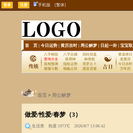
手机版
[繁体]
首 页
|
今日运势
|
黄历吉时
|
周公解梦
|
日起一卦
|
宝宝取
八字精批
八字合婚
四柱排盘
黄道择日
查询大全
喜用神
称骨歌
老黄历
面相预测
指纹运势
塔罗占卜
今日吉时
紫微斗数
铜板占卦
观音灵签
万年历
首页
>
周公解梦
做爱/性爱/春梦（3）
生活类
热度:1973℃ 2026/8/7 13:06:42