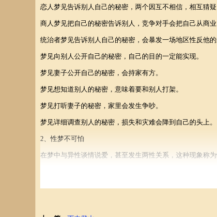
恋人梦见告诉别人自己的秘密，两个因互不相信，相互猜疑
商人梦见把自己的秘密告诉别人，竞争对手会把自己从商业
统治者梦见告诉别人自己的秘密，会暴发一场地区性反他的
梦见向别人公开自己的秘密，自己的目的一定能实现。
梦见妻子公开自己的秘密，会持家有方。
梦见想知道别人的秘密，意味着要和别人打架。
梦见打听妻子的秘密，家里会发生争吵。
梦见详细调查别人的秘密，损失和灾难会降到自己的头上。
2、性梦不可怕
在梦中与异性谈情说爱，甚至发生两性关系，这种现象称为
武汉同济医科大学曾对700名13～16岁的男性作性梦情况
差异，一般随年龄增长而增加。
性梦的本质是一种潜性意识活动，是人类正常的性活动之一
体事有关的完整的性行为过程。