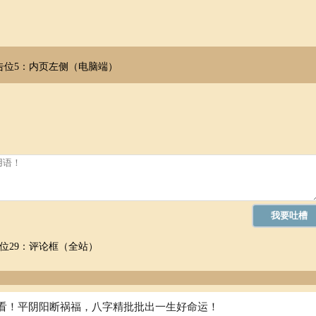
解两性的秘密和探究人类生死的真谛，因而影视中的性的暗示、黄色书刊
会对他们产生种种不同的影响。由于在成长过程中学会了自我控制的能力
消失，于是性的本能和欲望就会在梦中得到反映。所以性梦大多是性刺激
告位5：内页左侧（电脑端）
心理效应在于给性意识或潜性意识愿望以幻想性的满足，这样就在一定程
青少年性自慰行为之一。譬如，遗精是每个男青少年几乎都要碰到的生理
然而来，精液随之射出。无疑，性梦在满足性生理需要中发挥了积极作用
拘无束、心旷神怡的仙境，但毕竟是梦，不是客观现实。梦者在梦中体验
，以免消耗精力或为此而苦恼。有个别人因性梦产生羞耻感、罪恶感和迷
是现实生活中的所作所为，不必作茧自缚。
梦的分析。 金西医生把这一现象解释为：聪明人有更丰富的想象力。你完
狗、猫这样的动物都会做与性有关的梦。 另外请记住，不止是你，就连
这种梦，只是内容不尽相同。通过对100位男大学生和100位女大学生的
位29：评论框（全站）
现的多是陌生人，而女生梦中出现的多是她们所熟悉的人。自然，女人做
做这种梦，而且会在梦中遗精。但是金西医生发现，70%的人从来不曾有
它是一种安全无害的释放人体性欲的方式。专家讲，如果夜晚的离奇念头
看！平阴阳断祸福，八字精批批出一生好命运！
，也会偶尔做一回同性恋的梦呢。 梦的解释 专家认为，梦中行为可以提