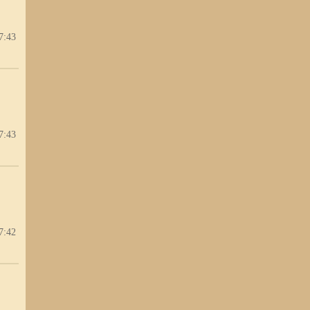
身后
7:43
发现
上一
发现
7:43
7:42