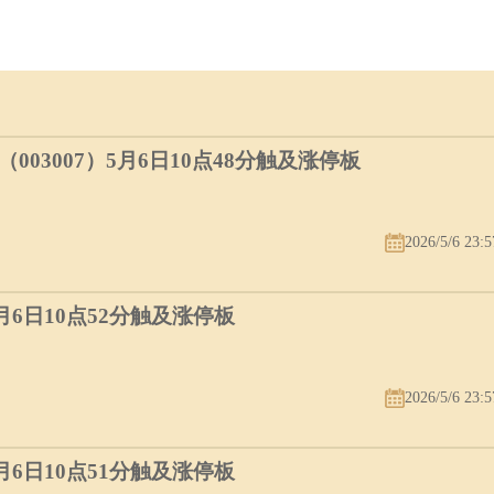
因为他真正治疗的对象并不是牙齿本身。他把牙齿放在桌上，它立刻分离成
引我的医学问题。牙医师这时一面将我出奇的牙齿各层分开，并用某种器
以前，牙齿才会这么容易掉出来，如果是女性的话，则要在生下孩子后才
掉牙齿”正是“射精”的象征。 另一个遗精之梦如下：
我要处罚她。在楼梯的下端有人替我拦住这位女孩(一个大女人?)我捉住
03007）5月6日10点48分触及涨停板
段和这小女孩性交(似乎就像是浮在空中一样)。这不是真正的性交，我只
，还有她的头正朝上外方翻转，在这性行为中，我看到我的左上方挂着两
景，在比较小张的画面下端，没有画家的署名，反而是我的姓名，好象是要
宜的画，而我也因为遗精带来的潮湿醒赤来了。”
2026/5/6 23:5
德理论中性交的象征。
5月6日10点52分触及涨停板
到一些被认为是典型，但无论如何却受到激烈议论的性象征;并且使我们相
通常，后者只有在较少见的遗精梦中才不经过伪装而直接呈现，其他时候
2026/5/6 23:5
录了不少人的遗精前所做的梦，他所得到的结论和佛洛德稍有不同，我们先
5月6日10点51分触及涨停板