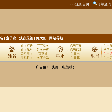
<<<返回首页
订单查询
名
|
童子命
|
观音灵签
|
黄大仙
|
网站导航
姓名打分
宝宝取名
星座运势
生肖
姓名配对
姓名分析
星座配对
八字
公司测名
百家姓
生日书
生肖
周易起名
名字关系
生日花
生肖
广告位2：头部（电脑端）