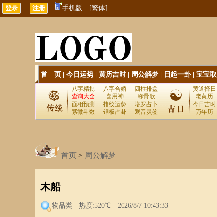
手机版
[繁体]
首 页
|
今日运势
|
黄历吉时
|
周公解梦
|
日起一卦
|
宝宝取
八字精批
八字合婚
四柱排盘
黄道择日
查询大全
喜用神
称骨歌
老黄历
面相预测
指纹运势
塔罗占卜
今日吉时
紫微斗数
铜板占卦
观音灵签
万年历
首页
>
周公解梦
木船
物品类
热度:520℃ 2026/8/7 10:43:33