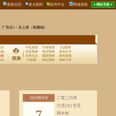
查新旧历
真太阳时
咨询平台
商城系统
广告位1：右上角（电脑端）
配对
手机预测
车牌预测
QQ预测
合婚
域名预测
电话预测
身份证号
运程
生男生女
眼跳预测
面热预测
风水
打喷嚏
财运预测
寿终计算
2026年8月
二零二六年
六月(大) 廿五
7
丙午年