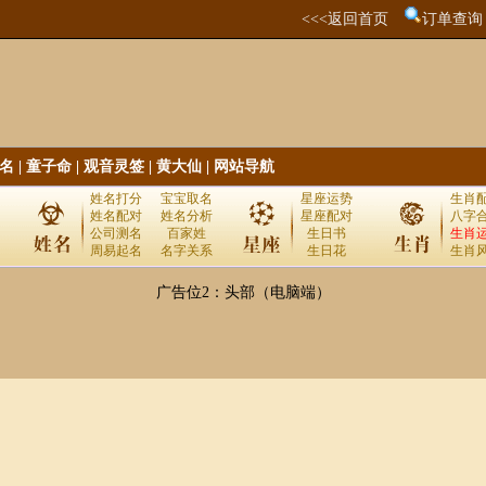
<<<返回首页
订单查询
名
|
童子命
|
观音灵签
|
黄大仙
|
网站导航
姓名打分
宝宝取名
星座运势
生肖
姓名配对
姓名分析
星座配对
八字
公司测名
百家姓
生日书
生肖
周易起名
名字关系
生日花
生肖
广告位2：头部（电脑端）