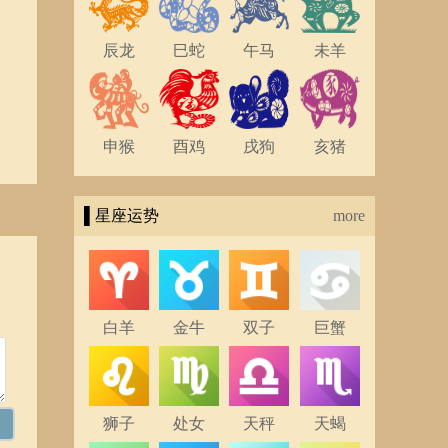
辰龙
巳蛇
午马
未羊
申猴
酉鸡
戌狗
亥猪
▌星座运势
more
白羊
金牛
双子
巨蟹
狮子
处女
天秤
天蝎