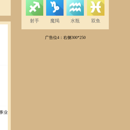
射手
魔羯
水瓶
双鱼
广告位4：右侧300*250
事业