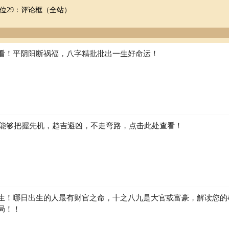
位29：评论框（全站）
看！平阴阳断祸福，八字精批批出一生好命运！
如何能够把握先机，趋吉避凶，不走弯路，点击此处查看！
生！哪日出生的人最有财官之命，十之八九是大官或富豪，解读您的
局！！