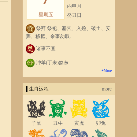
丙申月
星期五
癸丑日
祭拜 祭祀、塞穴、入殓、破土、安
葬、移柩、余事勿取、
诸事不宜
冲羊(丁未)煞东
+More
▌生肖运程
more
子鼠
丑牛
寅虎
卯兔