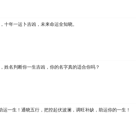
凶，十年一运卜吉凶，未来命运全知晓。
生，姓名判断你一生吉凶，你的名字真的适合你吗？
助运一生！通晓五行，把控起伏波澜，调旺补缺，助运你的一生！