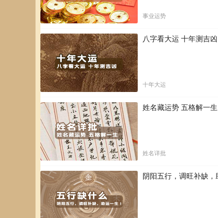
事业运势
八字看大运 十年测吉
十年大运
姓名藏运势 五格解一
姓名详批
阴阳五行，调旺补缺，