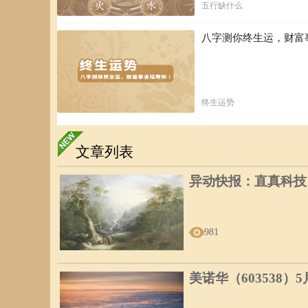
五行缺什么
八字测你终生运，财富
终生运势
文章列表
异动快报：直真科技（0
981
美诺华（603538）