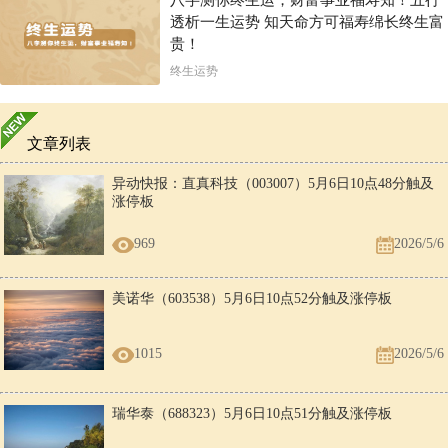
八字测你终生运，财富事业福寿知！五行
透析一生运势 知天命方可福寿绵长终生富
贵！
终生运势
文章列表
异动快报：直真科技（003007）5月6日10点48分触及
涨停板
969
2026/5/6
美诺华（603538）5月6日10点52分触及涨停板
1015
2026/5/6
瑞华泰（688323）5月6日10点51分触及涨停板