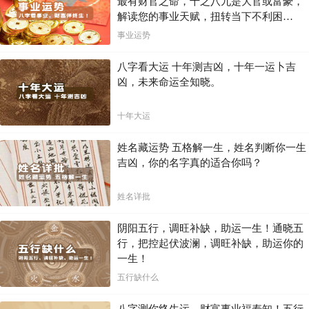
最有财官之命，十之八九是大官或富豪，
解读您的事业天赋，扭转当下不利困
局！！
事业运势
八字看大运 十年测吉凶，十年一运卜吉
凶，未来命运全知晓。
十年大运
姓名藏运势 五格解一生，姓名判断你一生
吉凶，你的名字真的适合你吗？
姓名详批
阴阳五行，调旺补缺，助运一生！通晓五
行，把控起伏波澜，调旺补缺，助运你的
一生！
五行缺什么