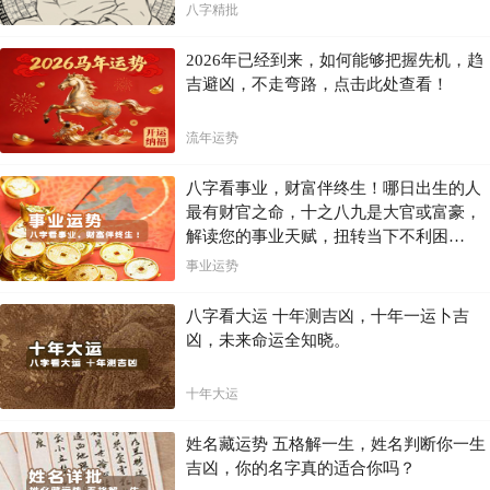
八字精批
2026年已经到来，如何能够把握先机，趋
吉避凶，不走弯路，点击此处查看！
流年运势
八字看事业，财富伴终生！哪日出生的人
最有财官之命，十之八九是大官或富豪，
解读您的事业天赋，扭转当下不利困
局！！
事业运势
八字看大运 十年测吉凶，十年一运卜吉
凶，未来命运全知晓。
十年大运
姓名藏运势 五格解一生，姓名判断你一生
吉凶，你的名字真的适合你吗？