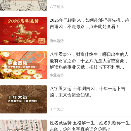
八字精批
2026年已经到来，如何能够把握先机，趋
吉避凶，不走弯路，点击此处查看！
流年运势
八字看事业，财富伴终生！哪日出生的人
最有财官之命，十之八九是大官或富豪，
解读您的事业天赋，扭转当下不利困
局！！
事业运势
八字看大运 十年测吉凶，十年一运卜吉
凶，未来命运全知晓。
十年大运
姓名藏运势 五格解一生，姓名判断你一生
吉凶，你的名字真的适合你吗？