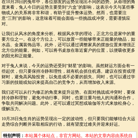
在10月28日的兔年中，各位朋友的运势呈现出不同的趋势。从命理的角
度来看，兔人今日的运势主要受到“六盒”的影响，这表示今天与某些事
物或人的关系将非常和谐，有助于提升整体运势。然而，也需要注
意“三刑”的影响，这意味着可能会面临一些挑战或冲突，需要谨慎应
对。
让我们从风水的角度来分析。根据风水学的理论，正北方位是家中的重
要方位之一。在这个方位上，可以放置一些能够带来正能量的物品，如
水晶、金属装饰品等。此外，还可以通过调整家具的摆放位置来增强正
北方位的能量。例如，可以将书桌放在靠近窗户的位置，以便吸收更多
的阳光和正能量。
对于兔人来说，今天的运势还受到“财星”的影响。虽然财运方面会有一
些起伏，但只要保持冷静和理性，就有机会抓住机遇。建议在投资或理
财时，避免高风险投资，以免造成不必要的损失。同时，也可以通过学
习新的技能或知识来提高自己的竞争力，从而增加收入来源。
我们还可以从行为修正的角度来提升运势。在面对挑战或冲突时，要保
持冷静和理智，避免冲动行事。同时，也要注重与他人的沟通和合作，
争取共同解决问题。此外，还可以通过冥想或瑜伽等方式来放松身心，
缓解压力。
10月28日兔生肖的运势呈现出一定的波动性，但只要我们能够结合大运
走势综合判断并采取相应的行动，就有望度过难关并迎来好运。
特别声明：
本站属个体站点，非官方网站。本站的文章内容由系统自