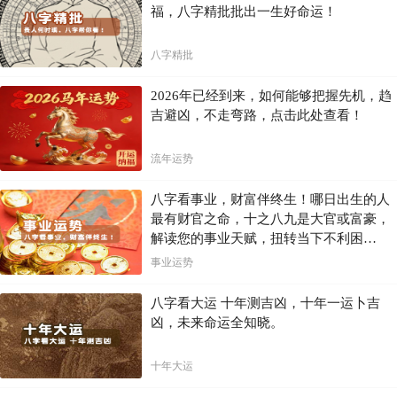
福，八字精批批出一生好命运！
八字精批
2026年已经到来，如何能够把握先机，趋
吉避凶，不走弯路，点击此处查看！
流年运势
八字看事业，财富伴终生！哪日出生的人
最有财官之命，十之八九是大官或富豪，
解读您的事业天赋，扭转当下不利困
局！！
事业运势
八字看大运 十年测吉凶，十年一运卜吉
凶，未来命运全知晓。
十年大运