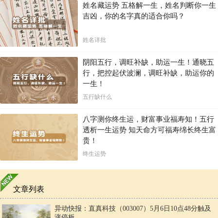
姓名藏运势 五格解一生，姓名判断你一生
吉凶，你的名字真的适合你吗？
姓名详批
阴阳五行，调旺补缺，助运一生！通晓五
行，把控起伏波澜，调旺补缺，助运你的
一生！
五行缺什么
八字测你终生运，财富事业福寿知！五行
透析一生运势 知天命方可福寿绵长终生富
贵！
终生运势
文章列表
异动快报：直真科技（003007）5月6日10点48分触及
涨停板