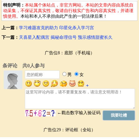
动和愤怒。
特别声明：
本站属个体站点，非官方网站。本站的文章内容由系统自
动采集，不保证其真实性，敬请自行核实广告和内容真实性，并请谨
其他命理角度与病符星
慎使用。
本站和本人不承担由此产生的一切法律后果！
除了十神星座和生肖运势，五行相生相克理论也能帮助理解不同元素之
上一篇：
学习难题攻克的助力 印星化杀入学习宫
间的相互作用对健康的影响。病符星出现在特定五行位置，可能暗示个
体五行失衡，例如肝火旺盛、情绪波动。需调整五行平衡，保持情绪愉
下一篇：
天喜星入配偶宫 揭秘命理信号 预示感情甜蜜长久
悦和稳定。
广告位8：底部（手机端）
风水调整与行为修正
风水调整：
建议在家中布置明财位，并放置吉祥物，如水晶球或金蟾
蜍，以增强财运和健康运。保持明财位的清洁整洁，确保气场流通。卧
室床头摆放绿色植物，如绿萝或吊兰，净化空气，提升睡眠质量和免疫
力。
行为修正：
避免参与高风险运动项目，如攀岩或滑雪。保持良好作息，
确保充足睡眠。晚上10点至凌晨2点是人体免疫力最强的时段，尽量保
持安静和放松。注意饮食卫生和均衡营养，多吃蔬菜水果、粗粮杂粮等
富含纤维素的食物。这些有助于提高身体免疫力。
大运走势的综合判断
广告位29：评论框（全站）
不同大运阶段，病符星的影响程度会发生变化。事业运好的年份，病符