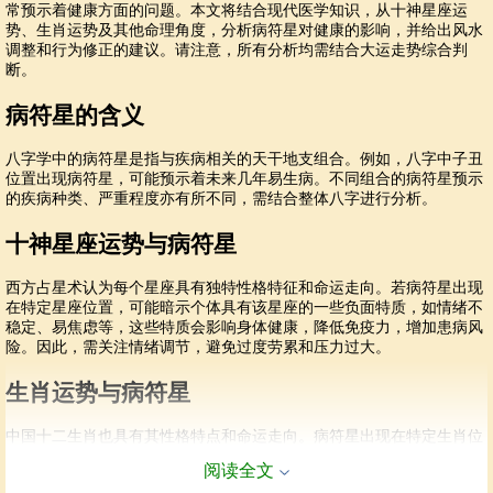
常预示着健康方面的问题。本文将结合现代医学知识，从十神星座运
势、生肖运势及其他命理角度，分析病符星对健康的影响，并给出风水
调整和行为修正的建议。请注意，所有分析均需结合大运走势综合判
断。
病符星的含义
八字学中的病符星是指与疾病相关的天干地支组合。例如，八字中子丑
位置出现病符星，可能预示着未来几年易生病。不同组合的病符星预示
的疾病种类、严重程度亦有所不同，需结合整体八字进行分析。
十神星座运势与病符星
西方占星术认为每个星座具有独特性格特征和命运走向。若病符星出现
在特定星座位置，可能暗示个体具有该星座的一些负面特质，如情绪不
稳定、易焦虑等，这些特质会影响身体健康，降低免疫力，增加患病风
险。因此，需关注情绪调节，避免过度劳累和压力过大。
生肖运势与病符星
中国十二生肖也具有其性格特点和命运走向。病符星出现在特定生肖位
置，可能暗示个体具有该生肖的一些负面特质，如脾气暴躁、易冲动
阅读全文
等。这些特质会影响健康，降低免疫力。需注意控制情绪，避免过度激