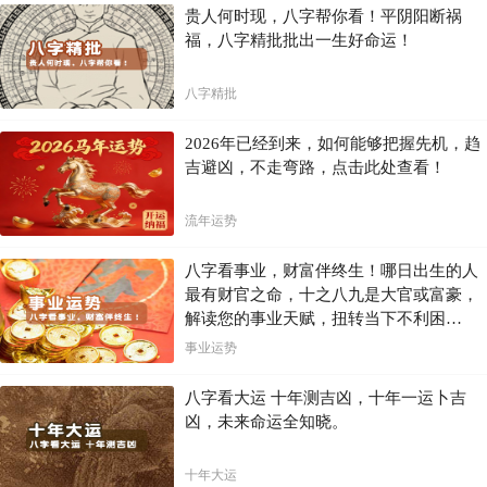
星可能不会显著影响健康。而在财运不佳的年份，即使没有病符星，也
贵人何时现，八字帮你看！平阴阳断祸
会因为经济压力而影响健康。因此，需综合考虑大运走势和个人情况，
福，八字精批批出一生好命运！
制定针对性的预防措施。
权威文献参考
八字精批
《滴天髓》中提到：“病符星者，主疾厄之灾。”
2026年已经到来，如何能够把握先机，趋
吉避凶，不走弯路，点击此处查看！
《易经》中也曾提到类似描述，如“无妄之灾，病符星也”。
《滴天髓》中“病符星主疾厄之灾”的现代解读是，病符星的出现暗示着
流年运势
身体健康可能面临挑战，需要积极预防和调理。而《易经》中的“无妄
之灾”则强调突发事件的可能性，说明疾病并非总是可预见的，需要更
全面的健康措施。
八字看事业，财富伴终生！哪日出生的人
最有财官之命，十之八九是大官或富豪，
总结
解读您的事业天赋，扭转当下不利困
局！！
事业运势
病符星的出现并非预示着必然患病，而是提醒我们关注健康。 通过调整
心态、生活方式、改善家居环境等措施，我们可以有效预防疾病，维护
健康。 记住，命理分析只是参考，健康生活方式才是关键。 切忌迷
八字看大运 十年测吉凶，十年一运卜吉
信，更要结合自身的实际情况，以及现代医学知识，综合判断，才能做
凶，未来命运全知晓。
出最适合自己的预防措施。
十年大运