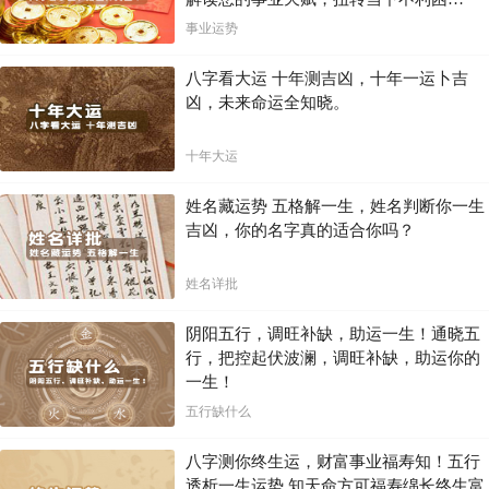
局！！
事业运势
八字看大运 十年测吉凶，十年一运卜吉
凶，未来命运全知晓。
十年大运
姓名藏运势 五格解一生，姓名判断你一生
吉凶，你的名字真的适合你吗？
姓名详批
阴阳五行，调旺补缺，助运一生！通晓五
行，把控起伏波澜，调旺补缺，助运你的
一生！
五行缺什么
八字测你终生运，财富事业福寿知！五行
透析一生运势 知天命方可福寿绵长终生富