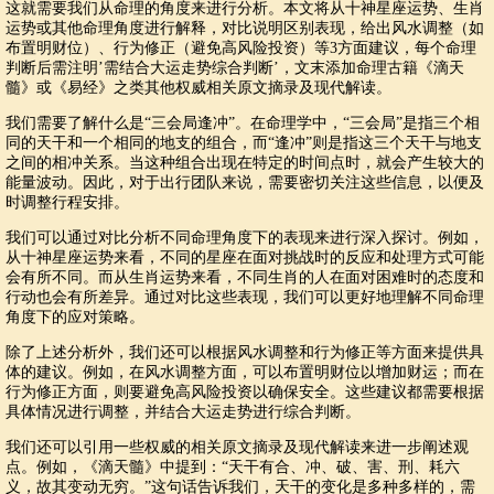
这就需要我们从命理的角度来进行分析。本文将从十神星座运势、生肖
运势或其他命理角度进行解释，对比说明区别表现，给出风水调整（如
布置明财位）、行为修正（避免高风险投资）等3方面建议，每个命理
判断后需注明’需结合大运走势综合判断’，文末添加命理古籍《滴天
髓》或《易经》之类其他权威相关原文摘录及现代解读。
我们需要了解什么是“三会局逢冲”。在命理学中，“三会局”是指三个相
同的天干和一个相同的地支的组合，而“逢冲”则是指这三个天干与地支
之间的相冲关系。当这种组合出现在特定的时间点时，就会产生较大的
能量波动。因此，对于出行团队来说，需要密切关注这些信息，以便及
时调整行程安排。
我们可以通过对比分析不同命理角度下的表现来进行深入探讨。例如，
从十神星座运势来看，不同的星座在面对挑战时的反应和处理方式可能
会有所不同。而从生肖运势来看，不同生肖的人在面对困难时的态度和
行动也会有所差异。通过对比这些表现，我们可以更好地理解不同命理
角度下的应对策略。
除了上述分析外，我们还可以根据风水调整和行为修正等方面来提供具
体的建议。例如，在风水调整方面，可以布置明财位以增加财运；而在
行为修正方面，则要避免高风险投资以确保安全。这些建议都需要根据
具体情况进行调整，并结合大运走势进行综合判断。
我们还可以引用一些权威的相关原文摘录及现代解读来进一步阐述观
点。例如，《滴天髓》中提到：“天干有合、冲、破、害、刑、耗六
义，故其变动无穷。”这句话告诉我们，天干的变化是多种多样的，需