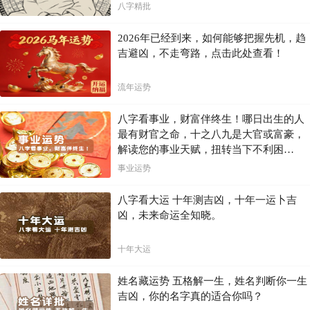
八字精批
2026年已经到来，如何能够把握先机，趋
吉避凶，不走弯路，点击此处查看！
流年运势
八字看事业，财富伴终生！哪日出生的人
最有财官之命，十之八九是大官或富豪，
解读您的事业天赋，扭转当下不利困
局！！
事业运势
八字看大运 十年测吉凶，十年一运卜吉
凶，未来命运全知晓。
十年大运
姓名藏运势 五格解一生，姓名判断你一生
吉凶，你的名字真的适合你吗？