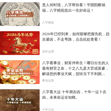
贵人何时现，八字帮你看！平阴阳断祸
福，八字精批批出一生好命运！
八字精批
2026年已经到来，如何能够把握先机，趋
吉避凶，不走弯路，点击此处查看！
流年运势
八字看事业，财富伴终生！哪日出生的人
最有财官之命，十之八九是大官或富豪，
解读您的事业天赋，扭转当下不利困
局！！
事业运势
八字看大运 十年测吉凶，十年一运卜吉
凶，未来命运全知晓。
十年大运