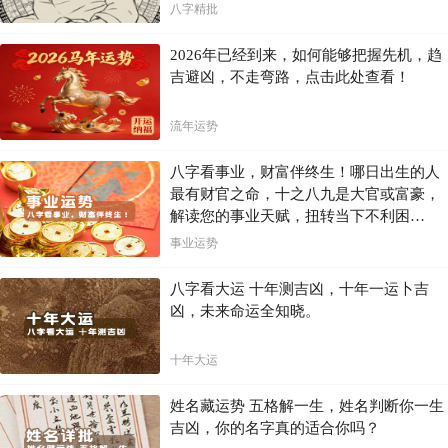
八字精批
2026年已经到来，如何能够把握先机，趋
吉避凶，不走弯路，点击此处查看！
流年运势
八字看事业，财富伴终生！哪日出生的人
最有财官之命，十之八九是大官或富豪，
解读您的事业天赋，扭转当下不利困
局！！
事业运势
八字看大运 十年测吉凶，十年一运卜吉
凶，未来命运全知晓。
十年大运
姓名藏运势 五格解一生，姓名判断你一生
吉凶，你的名字真的适合你吗？