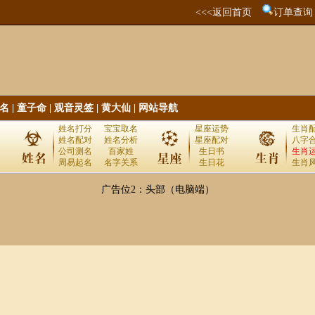
<<<返回首页
订单查询
名
|
童子命
|
观音灵签
|
黄大仙
|
网站导航
姓名打分
宝宝取名
星座运势
生肖
姓名配对
姓名分析
星座配对
八字
公司测名
百家姓
生日书
生肖
周易起名
名字关系
生日花
生肖
广告位2：头部（电脑端）