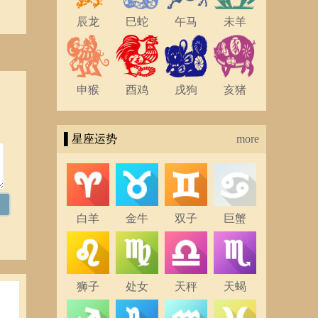
辰龙
巳蛇
午马
未羊
申猴
酉鸡
戌狗
亥猪
▌星座运势
more
白羊
金牛
双子
巨蟹
狮子
处女
天秤
天蝎