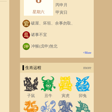
丙申月
星期六
甲寅日
破屋、坏垣、余事勿取、
诸事不宜
冲猴(戊申)煞北
+More
▌生肖运程
more
子鼠
丑牛
寅虎
卯兔