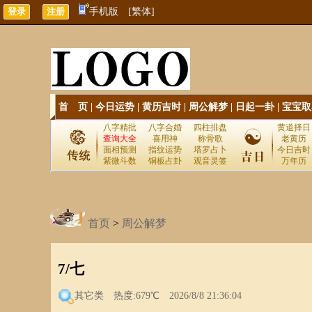
手机版
[繁体]
首 页
|
今日运势
|
黄历吉时
|
周公解梦
|
日起一卦
|
宝宝取
八字精批
八字合婚
四柱排盘
黄道择日
查询大全
喜用神
称骨歌
老黄历
面相预测
指纹运势
塔罗占卜
今日吉时
紫微斗数
铜板占卦
观音灵签
万年历
首页
>
周公解梦
7/七
其它类
热度:679℃ 2026/8/8 21:36:04