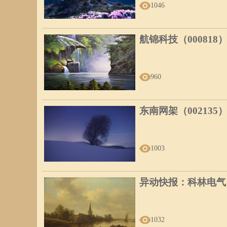
1046
航锦科技（000818
960
东南网架（002135
1003
异动快报：科林电气（6
1032