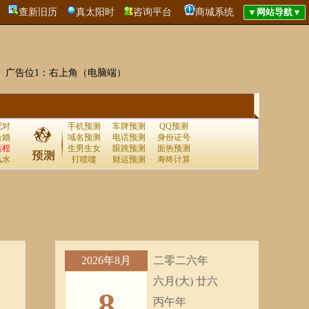
查新旧历
真太阳时
咨询平台
商城系统
广告位1：右上角（电脑端）
配对
手机预测
车牌预测
QQ预测
合婚
域名预测
电话预测
身份证号
运程
生男生女
眼跳预测
面热预测
风水
打喷嚏
财运预测
寿终计算
2026年8月
二零二六年
六月(大) 廿六
8
丙午年