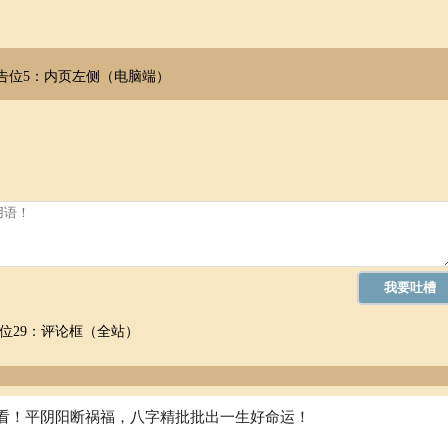
告位5：内页左侧（电脑端）
位29：评论框（全站）
看！平阴阳断祸福，八字精批批出一生好命运！