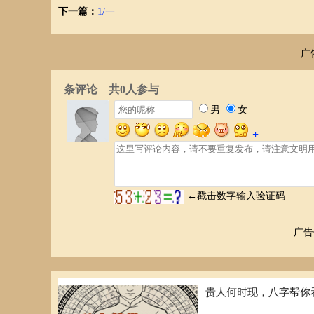
下一篇：
1/一
广
广告
贵人何时现，八字帮你