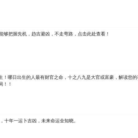
如何能够把握先机，趋吉避凶，不走弯路，点击此处查看！
生！哪日出生的人最有财官之命，十之八九是大官或富豪，解读您的
局！！
凶，十年一运卜吉凶，未来命运全知晓。