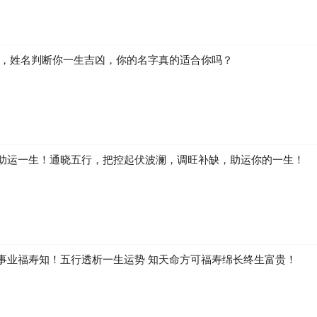
生，姓名判断你一生吉凶，你的名字真的适合你吗？
助运一生！通晓五行，把控起伏波澜，调旺补缺，助运你的一生！
事业福寿知！五行透析一生运势 知天命方可福寿绵长终生富贵！