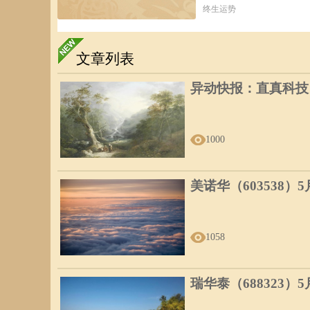
终生运势
文章列表
异动快报：直真科技（0
1000
美诺华（603538）
1058
瑞华泰（688323）