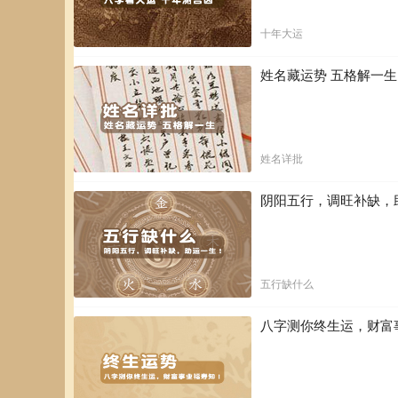
十年大运
姓名藏运势 五格解一
姓名详批
阴阳五行，调旺补缺，
五行缺什么
八字测你终生运，财富