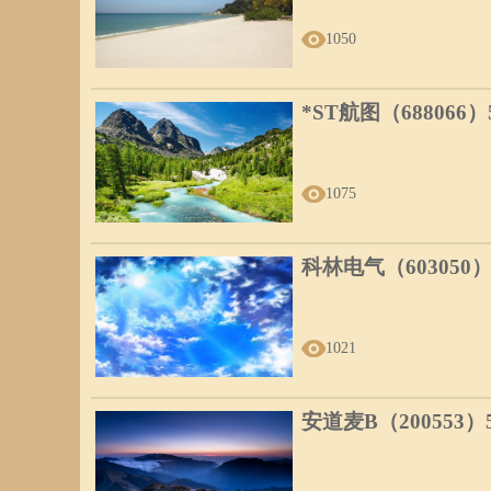
1050
*ST航图（688066
1075
科林电气（603050
1021
安道麦B（200553