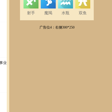
射手
魔羯
水瓶
双鱼
广告位4：右侧300*250
事业