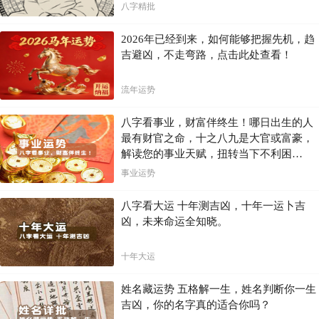
八字精批
2026年已经到来，如何能够把握先机，趋
吉避凶，不走弯路，点击此处查看！
流年运势
八字看事业，财富伴终生！哪日出生的人
最有财官之命，十之八九是大官或富豪，
解读您的事业天赋，扭转当下不利困
局！！
事业运势
八字看大运 十年测吉凶，十年一运卜吉
凶，未来命运全知晓。
十年大运
姓名藏运势 五格解一生，姓名判断你一生
吉凶，你的名字真的适合你吗？