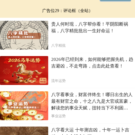
广告位29：评论框（全站）
贵人何时现，八字帮你看！平阴阳断祸
福，八字精批批出一生好命运！
八字精批
2026年已经到来，如何能够把握先机，趋
吉避凶，不走弯路，点击此处查看！
流年运势
八字看事业，财富伴终生！哪日出生的人
最有财官之命，十之八九是大官或富豪，
解读您的事业天赋，扭转当下不利困
局！！
事业运势
八字看大运 十年测吉凶，十年一运卜吉