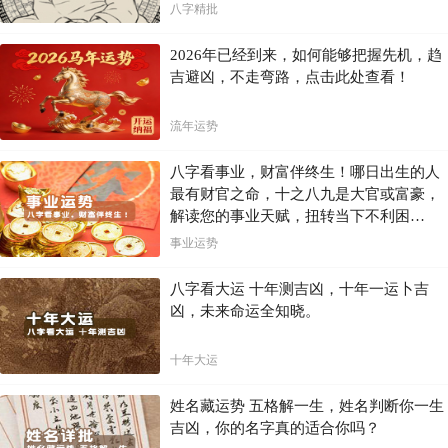
八字精批
2026年已经到来，如何能够把握先机，趋
吉避凶，不走弯路，点击此处查看！
流年运势
八字看事业，财富伴终生！哪日出生的人
最有财官之命，十之八九是大官或富豪，
解读您的事业天赋，扭转当下不利困
局！！
事业运势
八字看大运 十年测吉凶，十年一运卜吉
凶，未来命运全知晓。
十年大运
姓名藏运势 五格解一生，姓名判断你一生
吉凶，你的名字真的适合你吗？