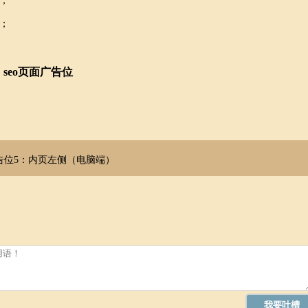
；
；
seo页面广告位
告位5：内页左侧（电脑端）