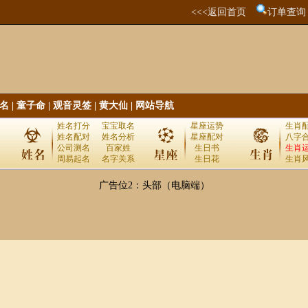
<<<返回首页
订单查询
名
|
童子命
|
观音灵签
|
黄大仙
|
网站导航
姓名打分
宝宝取名
星座运势
生肖
姓名配对
姓名分析
星座配对
八字
公司测名
百家姓
生日书
生肖
周易起名
名字关系
生日花
生肖
广告位2：头部（电脑端）