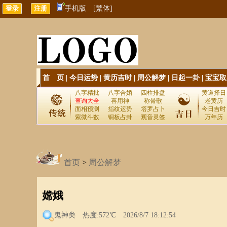
手机版
[繁体]
首 页
|
今日运势
|
黄历吉时
|
周公解梦
|
日起一卦
|
宝宝取
八字精批
八字合婚
四柱排盘
黄道择日
查询大全
喜用神
称骨歌
老黄历
面相预测
指纹运势
塔罗占卜
今日吉时
紫微斗数
铜板占卦
观音灵签
万年历
首页
>
周公解梦
嫦娥
鬼神类
热度:572℃ 2026/8/7 18:12:54