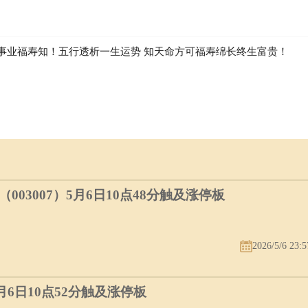
事业福寿知！五行透析一生运势 知天命方可福寿绵长终生富贵！
03007）5月6日10点48分触及涨停板
2026/5/6 23:5
5月6日10点52分触及涨停板