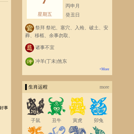
丙申月
星期五
癸丑日
祭拜 祭祀、塞穴、入殓、破土、安
葬、移柩、余事勿取、
诸事不宜
冲羊(丁未)煞东
+More
▌生肖运程
more
好事
子鼠
丑牛
寅虎
卯兔