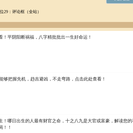
位29：评论框（全站）
看！平阴阳断祸福，八字精批批出一生好命运！
如何能够把握先机，趋吉避凶，不走弯路，点击此处查看！
生！哪日出生的人最有财官之命，十之八九是大官或富豪，解读您的
局！！