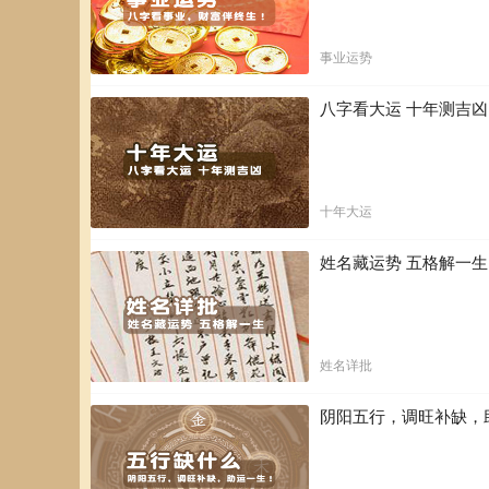
事业运势
八字看大运 十年测吉
十年大运
姓名藏运势 五格解一
姓名详批
阴阳五行，调旺补缺，