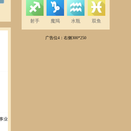
射手
魔羯
水瓶
双鱼
广告位4：右侧300*250
事业