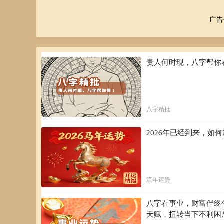
广告
贵人何时现，八字帮你
八字精批
2026年已经到来，
流年运势
八字看事业，财富伴终
天赋，扭转当下不利困