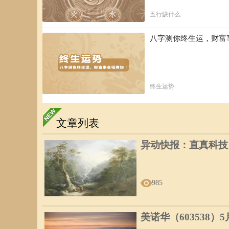
五行缺什么
八字测你终生运，财富
终生运势
文章列表
异动快报：直真科技（0
985
美诺华（603538）