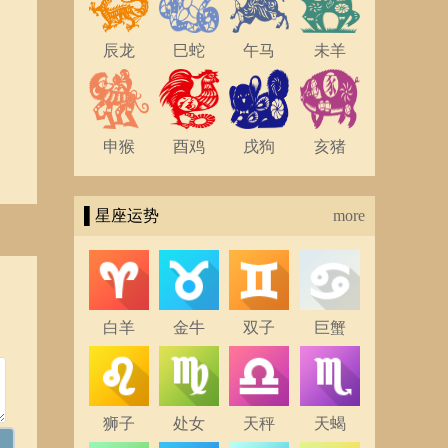
辰龙
巳蛇
午马
未羊
申猴
酉鸡
戌狗
亥猪
▌星座运势
more
白羊
金牛
双子
巨蟹
狮子
处女
天秤
天蝎