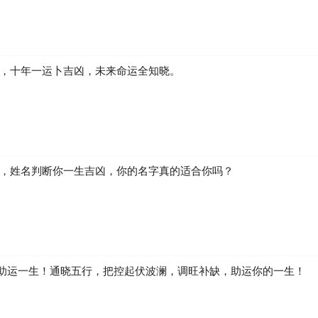
凶，十年一运卜吉凶，未来命运全知晓。
生，姓名判断你一生吉凶，你的名字真的适合你吗？
助运一生！通晓五行，把控起伏波澜，调旺补缺，助运你的一生！