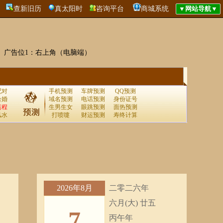
查新旧历
真太阳时
咨询平台
商城系统
广告位1：右上角（电脑端）
配对
手机预测
车牌预测
QQ预测
合婚
域名预测
电话预测
身份证号
运程
生男生女
眼跳预测
面热预测
风水
打喷嚏
财运预测
寿终计算
2026年8月
二零二六年
六月(大) 廿五
7
丙午年