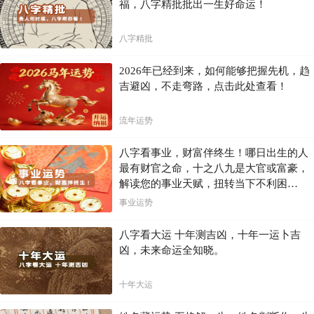
福，八字精批批出一生好命运！
八字精批
2026年已经到来，如何能够把握先机，趋
吉避凶，不走弯路，点击此处查看！
流年运势
八字看事业，财富伴终生！哪日出生的人
最有财官之命，十之八九是大官或富豪，
解读您的事业天赋，扭转当下不利困
局！！
事业运势
八字看大运 十年测吉凶，十年一运卜吉
凶，未来命运全知晓。
十年大运