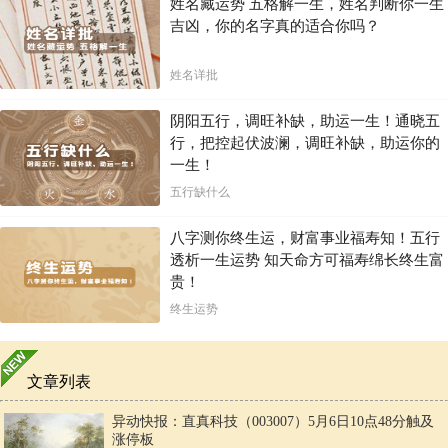
姓名藏运势 五格解一生，姓名判断你一生
吉凶，你的名字真的适合你吗？
姓名详批
阴阳五行，调旺补缺，助运一生！通晓五
行，把控起伏波澜，调旺补缺，助运你的
一生！
五行缺什么
八字测你终生运，财富事业福寿知！五行
透析一生运势 知天命方可福寿绵长终生富
贵！
终生运势
文章列表
异动快报：直真科技（003007）5月6日10点48分触及
涨停板