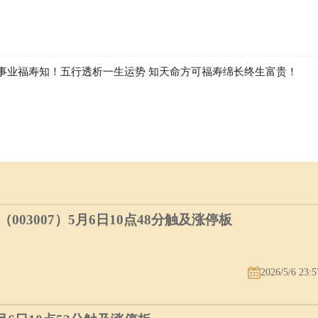
事业福寿知！五行透析一生运势 知天命方可福寿绵长终生富贵！
03007）5月6日10点48分触及涨停板
2026/5/6 23:5