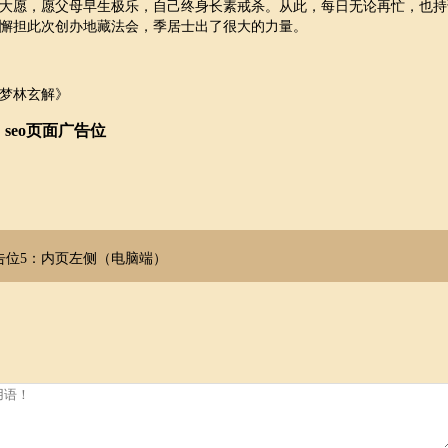
大愿，愿父母早生极乐，自己终身长素戒杀。从此，每日无论再忙，也持
懈担此次创办地藏法会，季居士出了很大的力量。
梦林玄解》
seo页面广告位
告位5：内页左侧（电脑端）