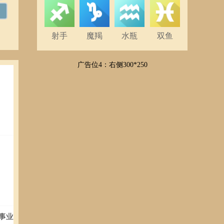
射手
魔羯
水瓶
双鱼
广告位4：右侧300*250
事业