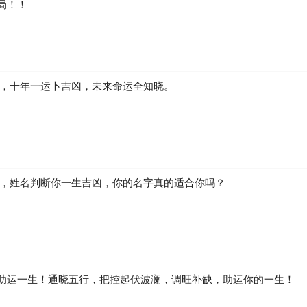
局！！
凶，十年一运卜吉凶，未来命运全知晓。
生，姓名判断你一生吉凶，你的名字真的适合你吗？
助运一生！通晓五行，把控起伏波澜，调旺补缺，助运你的一生！