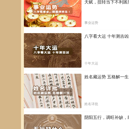
天赋，扭转当下不利困
事业运势
八字看大运 十年测吉
十年大运
姓名藏运势 五格解一
姓名详批
阴阳五行，调旺补缺，