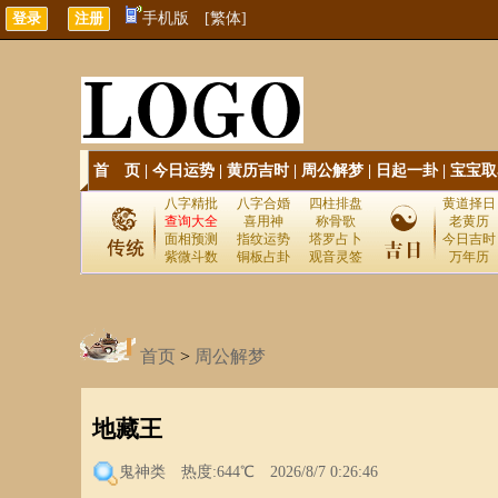
手机版
[繁体]
首 页
|
今日运势
|
黄历吉时
|
周公解梦
|
日起一卦
|
宝宝取
八字精批
八字合婚
四柱排盘
黄道择日
查询大全
喜用神
称骨歌
老黄历
面相预测
指纹运势
塔罗占卜
今日吉时
紫微斗数
铜板占卦
观音灵签
万年历
首页
>
周公解梦
地藏王
鬼神类
热度:644℃ 2026/8/7 0:26:46