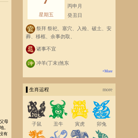
丙申月
星期五
癸丑日
祭拜 祭祀、塞穴、入殓、破土、安
葬、移柩、余事勿取、
诸事不宜
冲羊(丁未)煞东
+More
▌生肖运程
more
父母
子鼠
丑牛
寅虎
卯兔
地。
没有