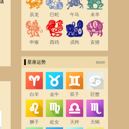
诵
辰龙
巳蛇
午马
未羊
申猴
酉鸡
戌狗
亥猪
▌星座运势
more
白羊
金牛
双子
巨蟹
狮子
处女
天秤
天蝎