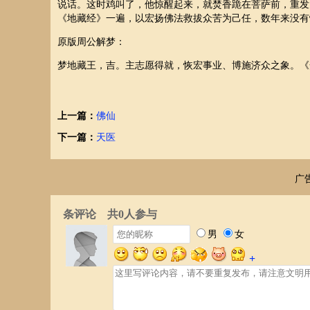
说话。这时鸡叫了，他惊醒起来，就焚香跪在菩萨前，重发
《地藏经》一遍，以宏扬佛法救拔众苦为己任，数年来没有
原版周公解梦：
梦地藏王，吉。主志愿得就，恢宏事业、博施济众之象。《
上一篇：
佛仙
下一篇：
天医
广