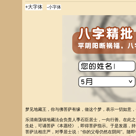
梦见地藏王，你与佛菩萨有缘，做这个梦，表示一切如意，
乐清南荡镇地藏法会负责人季石臣居士，一向行善。在此之
生处，可诵菩萨《本愿经》，即得菩萨指示。于是发愿，持
菩萨法相庄严，对季居士说：“你的父母仍然在阴间”。随