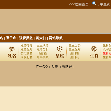
<<<返回首页
订单查询
名
|
童子命
|
观音灵签
|
黄大仙
|
网站导航
姓名打分
宝宝取名
星座运势
生肖
姓名配对
姓名分析
星座配对
八字
公司测名
百家姓
生日书
生肖
周易起名
名字关系
生日花
生肖
广告位2：头部（电脑端）