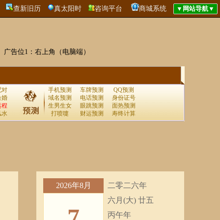
查新旧历
真太阳时
咨询平台
商城系统
广告位1：右上角（电脑端）
配对
手机预测
车牌预测
QQ预测
合婚
域名预测
电话预测
身份证号
运程
生男生女
眼跳预测
面热预测
风水
打喷嚏
财运预测
寿终计算
2026年8月
二零二六年
六月(大) 廿五
7
丙午年