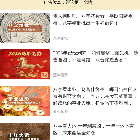
广告位29：评论框（全站）
贵人何时现，八字帮你看！平阴阳断祸
福，八字精批批出一生好命运！
八字精批
2026年已经到来，如何能够把握先机，趋
吉避凶，不走弯路，点击此处查看！
流年运势
八字看事业，财富伴终生！哪日出生的人
最有财官之命，十之八九是大官或富豪，
解读您的事业天赋，扭转当下不利困
局！！
事业运势
八字看大运 十年测吉凶，十年一运卜吉
凶，未来命运全知晓。