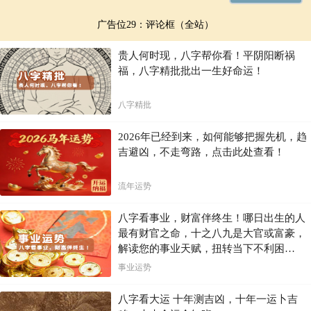
广告位29：评论框（全站）
贵人何时现，八字帮你看！平阴阳断祸
福，八字精批批出一生好命运！
八字精批
2026年已经到来，如何能够把握先机，趋
吉避凶，不走弯路，点击此处查看！
流年运势
八字看事业，财富伴终生！哪日出生的人
最有财官之命，十之八九是大官或富豪，
解读您的事业天赋，扭转当下不利困
局！！
事业运势
八字看大运 十年测吉凶，十年一运卜吉