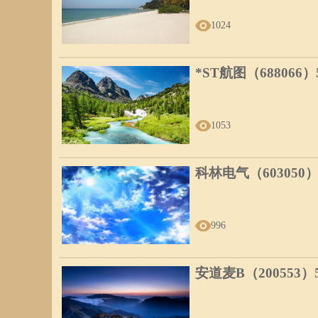
1024
*ST航图（688066
1053
科林电气（603050
996
安道麦B（200553