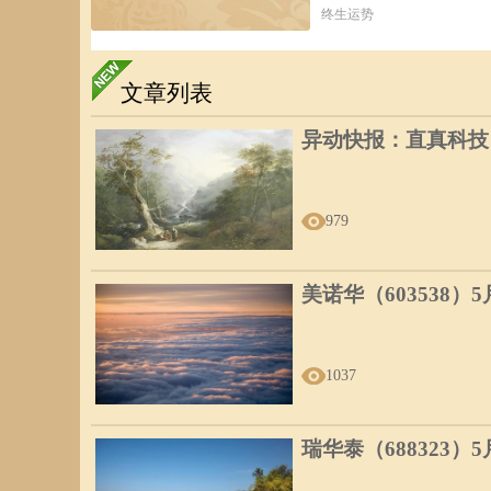
终生运势
文章列表
异动快报：直真科技（0
979
美诺华（603538）
1037
瑞华泰（688323）