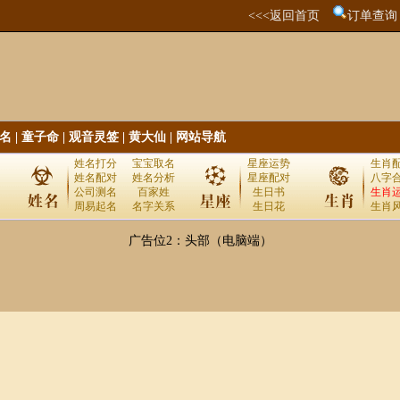
<<<返回首页
订单查询
名
|
童子命
|
观音灵签
|
黄大仙
|
网站导航
姓名打分
宝宝取名
星座运势
生肖
姓名配对
姓名分析
星座配对
八字
公司测名
百家姓
生日书
生肖
周易起名
名字关系
生日花
生肖
广告位2：头部（电脑端）