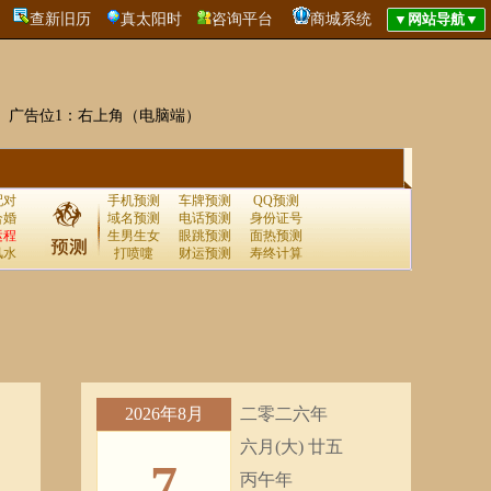
查新旧历
真太阳时
咨询平台
商城系统
广告位1：右上角（电脑端）
配对
手机预测
车牌预测
QQ预测
合婚
域名预测
电话预测
身份证号
运程
生男生女
眼跳预测
面热预测
风水
打喷嚏
财运预测
寿终计算
2026年8月
二零二六年
六月(大) 廿五
7
丙午年