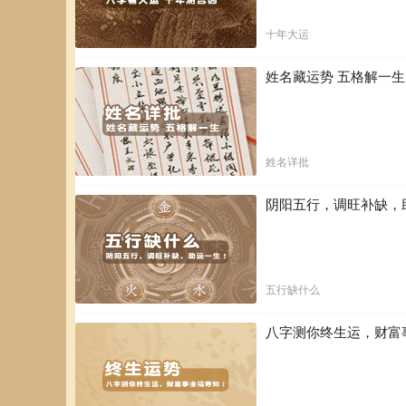
十年大运
姓名藏运势 五格解一
姓名详批
阴阳五行，调旺补缺，
五行缺什么
八字测你终生运，财富