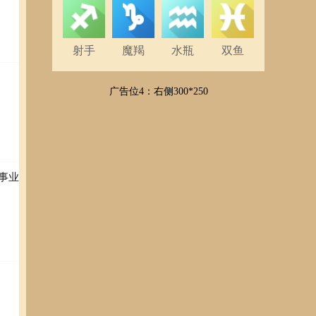
射手
魔羯
水瓶
双鱼
广告位4：右侧300*250
事业