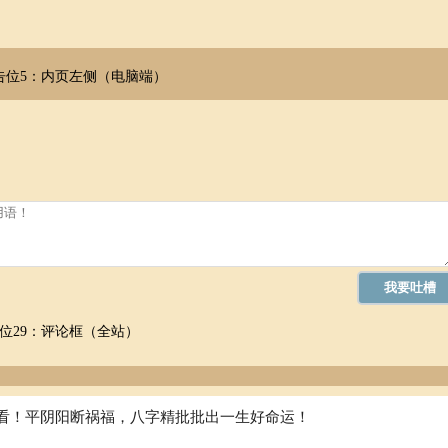
告位5：内页左侧（电脑端）
位29：评论框（全站）
看！平阴阳断祸福，八字精批批出一生好命运！