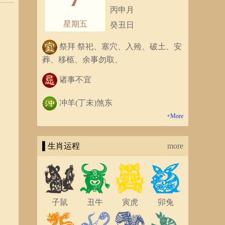
丙申月
星期五
癸丑日
祭拜 祭祀、塞穴、入殓、破土、安
葬、移柩、余事勿取、
诸事不宜
冲羊(丁未)煞东
+More
▌生肖运程
more
子鼠
丑牛
寅虎
卯兔