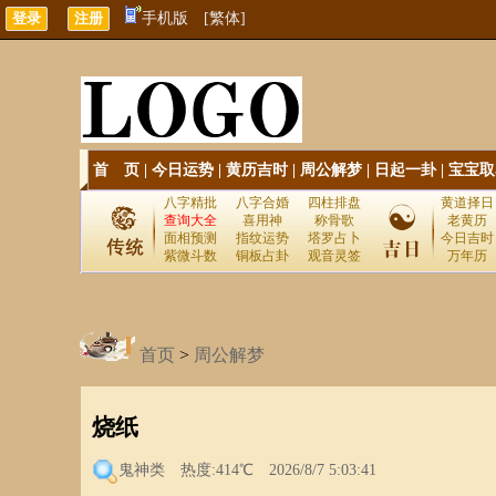
手机版
[繁体]
首 页
|
今日运势
|
黄历吉时
|
周公解梦
|
日起一卦
|
宝宝取
八字精批
八字合婚
四柱排盘
黄道择日
查询大全
喜用神
称骨歌
老黄历
面相预测
指纹运势
塔罗占卜
今日吉时
紫微斗数
铜板占卦
观音灵签
万年历
首页
>
周公解梦
烧纸
鬼神类
热度:414℃ 2026/8/7 5:03:41