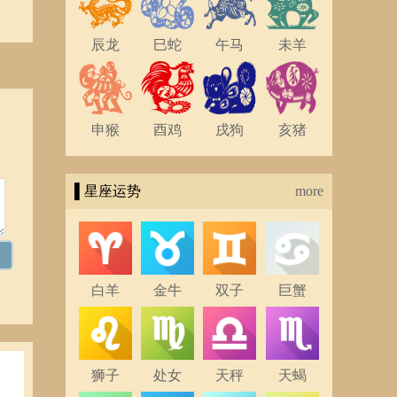
辰龙
巳蛇
午马
未羊
申猴
酉鸡
戌狗
亥猪
▌星座运势
more
白羊
金牛
双子
巨蟹
狮子
处女
天秤
天蝎