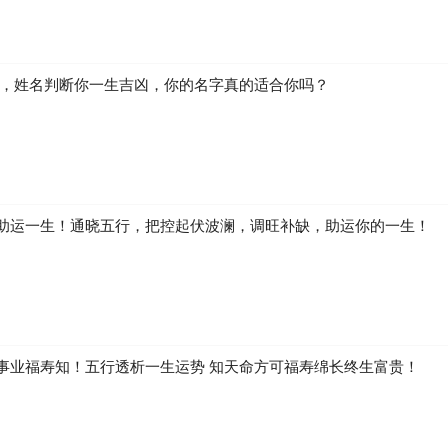
生，姓名判断你一生吉凶，你的名字真的适合你吗？
助运一生！通晓五行，把控起伏波澜，调旺补缺，助运你的一生！
事业福寿知！五行透析一生运势 知天命方可福寿绵长终生富贵！