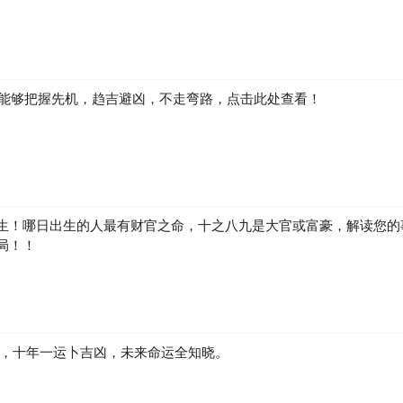
如何能够把握先机，趋吉避凶，不走弯路，点击此处查看！
生！哪日出生的人最有财官之命，十之八九是大官或富豪，解读您的
局！！
凶，十年一运卜吉凶，未来命运全知晓。