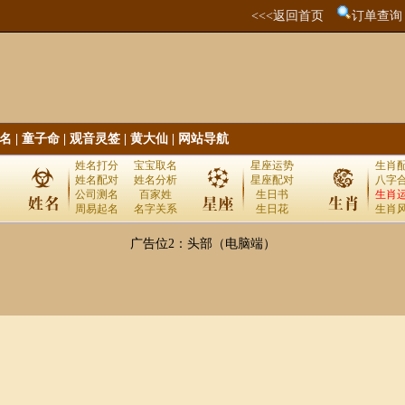
<<<返回首页
订单查询
名
|
童子命
|
观音灵签
|
黄大仙
|
网站导航
姓名打分
宝宝取名
星座运势
生肖
姓名配对
姓名分析
星座配对
八字
公司测名
百家姓
生日书
生肖
周易起名
名字关系
生日花
生肖
广告位2：头部（电脑端）