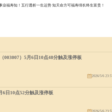
事业福寿知！五行透析一生运势 知天命方可福寿绵长终生富贵！
03007）5月6日10点48分触及涨停板
2026/5/6 23:5
5月6日10点52分触及涨停板
2026/5/6 23:5