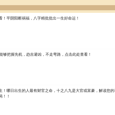
看！平阴阳断祸福，八字精批批出一生好命运！
如何能够把握先机，趋吉避凶，不走弯路，点击此处查看！
生！哪日出生的人最有财官之命，十之八九是大官或富豪，解读您的
局！！