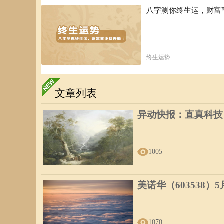
八字测你终生运，财富
终生运势
文章列表
异动快报：直真科技（0
1005
美诺华（603538）
1070