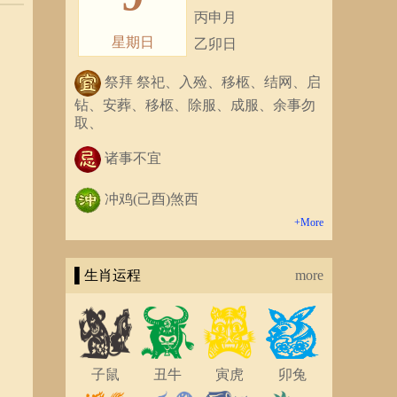
丙申月
星期日
乙卯日
祭拜 祭祀、入殓、移柩、结网、启
钻、安葬、移柩、除服、成服、余事勿
取、
诸事不宜
冲鸡(己酉)煞西
+More
▌生肖运程
more
子鼠
丑牛
寅虎
卯兔