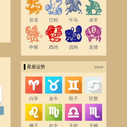
辰龙
巳蛇
午马
未羊
申猴
酉鸡
戌狗
亥猪
▌星座运势
more
白羊
金牛
双子
巨蟹
狮子
处女
天秤
天蝎