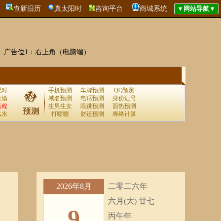
查新旧历
真太阳时
咨询平台
商城系统
广告位1：右上角（电脑端）
配对
手机预测
车牌预测
QQ预测
合婚
域名预测
电话预测
身份证号
运程
生男生女
眼跳预测
面热预测
风水
打喷嚏
财运预测
寿终计算
2026年8月
二零二六年
六月(大) 廿七
9
丙午年