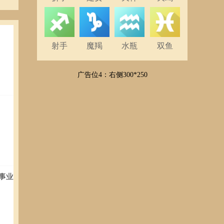
射手
魔羯
水瓶
双鱼
广告位4：右侧300*250
事业