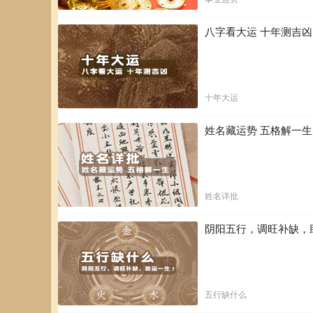
八字看大运 十年测吉
十年大运
姓名藏运势 五格解一
姓名详批
阴阳五行，调旺补缺，
五行缺什么