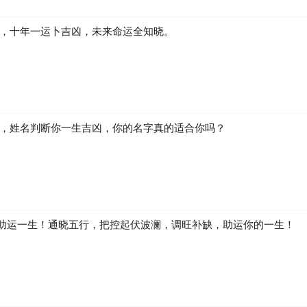
凶，十年一运卜吉凶，未来命运全知晓。
生，姓名判断你一生吉凶，你的名字真的适合你吗？
助运一生！通晓五行，把控起伏波澜，调旺补缺，助运你的一生！