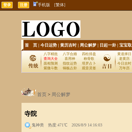
手机版
[繁体]
首 页
|
今日运势
|
黄历吉时
|
周公解梦
|
日起一卦
|
宝宝取
八字精批
八字合婚
四柱排盘
黄道择日
查询大全
喜用神
称骨歌
老黄历
面相预测
指纹运势
塔罗占卜
今日吉时
紫微斗数
铜板占卦
观音灵签
万年历
首页
>
周公解梦
寺院
鬼神类
热度:471℃ 2026/8/9 14:16:03