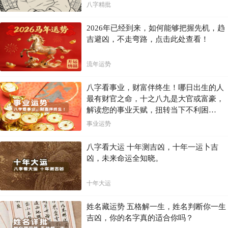
八字精批
2026年已经到来，如何能够把握先机，趋
吉避凶，不走弯路，点击此处查看！
流年运势
八字看事业，财富伴终生！哪日出生的人
最有财官之命，十之八九是大官或富豪，
解读您的事业天赋，扭转当下不利困
局！！
事业运势
八字看大运 十年测吉凶，十年一运卜吉
凶，未来命运全知晓。
十年大运
姓名藏运势 五格解一生，姓名判断你一生
吉凶，你的名字真的适合你吗？