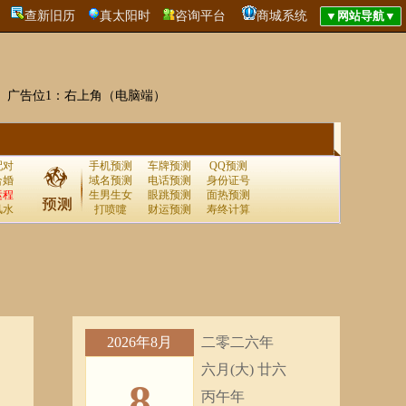
查新旧历
真太阳时
咨询平台
商城系统
广告位1：右上角（电脑端）
配对
手机预测
车牌预测
QQ预测
合婚
域名预测
电话预测
身份证号
运程
生男生女
眼跳预测
面热预测
风水
打喷嚏
财运预测
寿终计算
2026年8月
二零二六年
六月(大) 廿六
8
丙午年