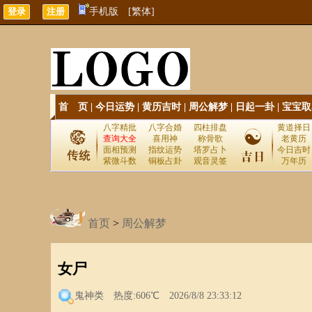
手机版
[繁体]
首 页
|
今日运势
|
黄历吉时
|
周公解梦
|
日起一卦
|
宝宝取
八字精批
八字合婚
四柱排盘
黄道择日
查询大全
喜用神
称骨歌
老黄历
面相预测
指纹运势
塔罗占卜
今日吉时
紫微斗数
铜板占卦
观音灵签
万年历
首页
>
周公解梦
女尸
鬼神类
热度:606℃ 2026/8/8 23:33:12