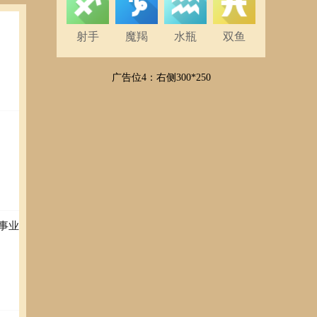
射手
魔羯
水瓶
双鱼
广告位4：右侧300*250
事业