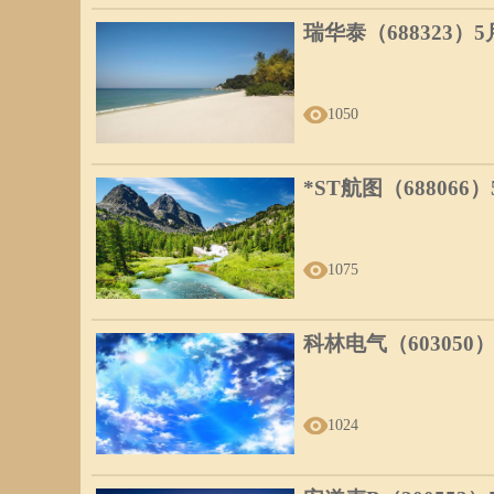
瑞华泰（688323）
1050
*ST航图（688066
1075
科林电气（603050
1024