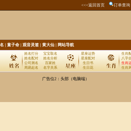
<<<返回首页
订单查询
名
|
童子命
|
观音灵签
|
黄大仙
|
网站导航
姓名打分
宝宝取名
星座运势
生肖
姓名配对
姓名分析
星座配对
八字
公司测名
百家姓
生日书
生肖
周易起名
名字关系
生日花
生肖
广告位2：头部（电脑端）