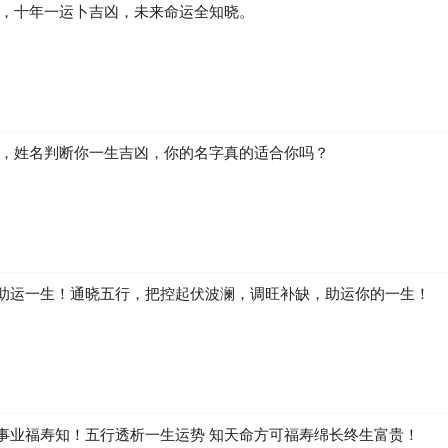
凶，十年一运卜吉凶，未来命运全知晓。
生，姓名判断你一生吉凶，你的名字真的适合你吗？
助运一生！通晓五行，把控起伏波澜，调旺补缺，助运你的一生！
事业福寿知！五行透析一生运势 知天命方可福寿绵长终生富贵！