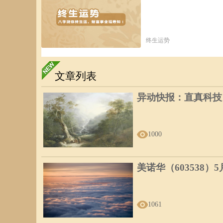
终生运势
文章列表
异动快报：直真科技（0
1000
美诺华（603538）
1061