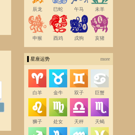
辰龙
巳蛇
午马
未羊
申猴
酉鸡
戌狗
亥猪
▌星座运势
more
白羊
金牛
双子
巨蟹
狮子
处女
天秤
天蝎