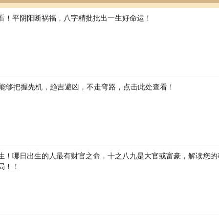
看！平阴阳断祸福，八字精批批出一生好命运！
如何能够把握先机，趋吉避凶，不走弯路，点击此处查看！
生！哪日出生的人最有财官之命，十之八九是大官或富豪，解读您的
局！！