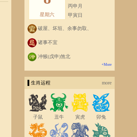
丙申月
星期六
甲寅日
破屋、坏垣、余事勿取、
诸事不宜
冲猴(戊申)煞北
+More
▌生肖运程
more
子鼠
丑牛
寅虎
卯兔