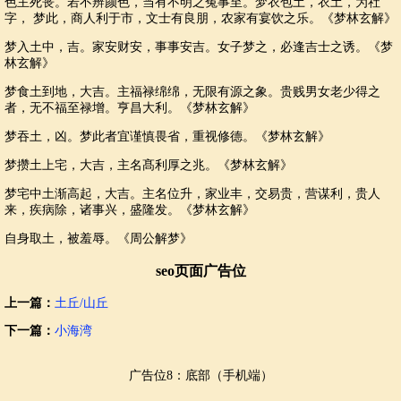
色主死丧。若不辨颜色，当有不明之冤事至。梦衣包土，衣土，为社
字， 梦此，商人利于市，文士有良朋，农家有宴饮之乐。《梦林玄解》
梦入土中，吉。家安财安，事事安吉。女子梦之，必逢吉士之诱。《梦
林玄解》
梦食土到地，大吉。主福禄绵绵，无限有源之象。贵贱男女老少得之
者，无不福至禄增。亨昌大利。《梦林玄解》
梦吞土，凶。梦此者宜谨慎畏省，重视修德。《梦林玄解》
梦攒土上宅，大吉，主名髙利厚之兆。《梦林玄解》
梦宅中土渐高起，大吉。主名位升，家业丰，交易贵，营谋利，贵人
来，疾病除，诸事兴，盛隆发。《梦林玄解》
自身取土，被羞辱。《周公解梦》
seo页面广告位
上一篇：
土丘/山丘
下一篇：
小海湾
广告位8：底部（手机端）