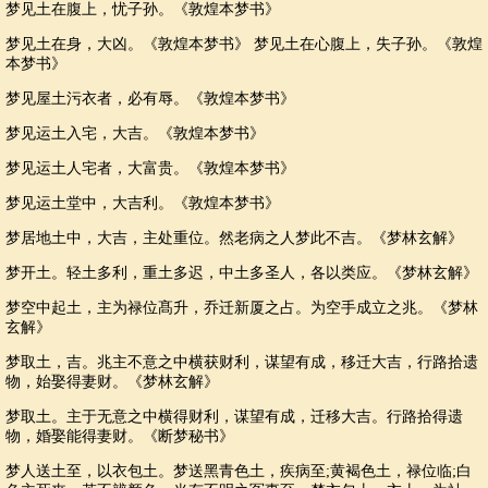
梦见土在腹上，忧子孙。《敦煌本梦书》
梦见土在身，大凶。《敦煌本梦书》 梦见土在心腹上，失子孙。《敦煌
本梦书》
梦见屋土污衣者，必有辱。《敦煌本梦书》
梦见运土入宅，大吉。《敦煌本梦书》
梦见运土人宅者，大富贵。《敦煌本梦书》
梦见运土堂中，大吉利。《敦煌本梦书》
梦居地土中，大吉，主处重位。然老病之人梦此不吉。《梦林玄解》
梦开土。轻土多利，重土多迟，中土多圣人，各以类应。《梦林玄解》
梦空中起土，主为禄位髙升，乔迁新厦之占。为空手成立之兆。《梦林
玄解》
梦取土，吉。兆主不意之中横获财利，谋望有成，移迁大吉，行路拾遗
物，始娶得妻财。《梦林玄解》
梦取土。主于无意之中横得财利，谋望有成，迁移大吉。行路拾得遗
物，婚娶能得妻财。《断梦秘书》
梦人送土至，以衣包土。梦送黑青色土，疾病至;黄褐色土，禄位临;白