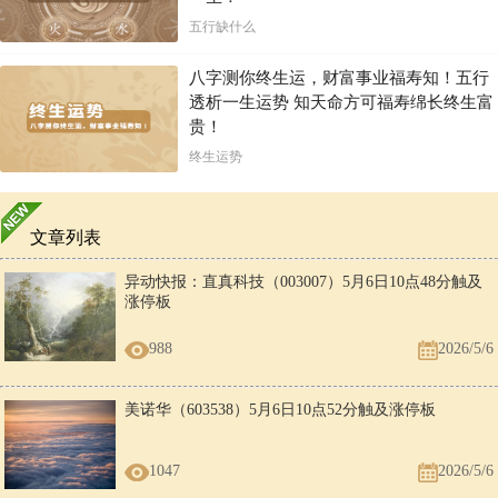
五行缺什么
八字测你终生运，财富事业福寿知！五行
透析一生运势 知天命方可福寿绵长终生富
贵！
终生运势
文章列表
异动快报：直真科技（003007）5月6日10点48分触及
涨停板
988
2026/5/6
美诺华（603538）5月6日10点52分触及涨停板
1047
2026/5/6