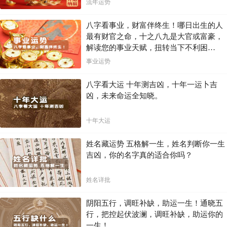
流年运势
八字看事业，财富伴终生！哪日出生的人
最有财官之命，十之八九是大官或富豪，
解读您的事业天赋，扭转当下不利困
局！！
事业运势
八字看大运 十年测吉凶，十年一运卜吉
凶，未来命运全知晓。
十年大运
姓名藏运势 五格解一生，姓名判断你一生
吉凶，你的名字真的适合你吗？
姓名详批
阴阳五行，调旺补缺，助运一生！通晓五
行，把控起伏波澜，调旺补缺，助运你的
一生！