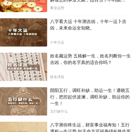
解读您的事业天赋，扭转当下不利困
局！！
事业运势
八字看大运 十年测吉凶，十年一运卜吉
凶，未来命运全知晓。
十年大运
姓名藏运势 五格解一生，姓名判断你一生
吉凶，你的名字真的适合你吗？
姓名详批
阴阳五行，调旺补缺，助运一生！通晓五
行，把控起伏波澜，调旺补缺，助运你的
一生！
五行缺什么
八字测你终生运，财富事业福寿知！五行
透析一生运势 知天命方可福寿绵长终生富