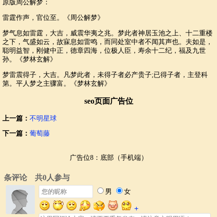
原版周公解梦：
雷霆作声，官位至。《周公解梦》
梦气息如雷霆，大吉，威震华夷之兆。梦此者神居玉池之上、十二重楼
之下，气盛如云，故寐息如雷鸣，而同处室中者不闻其声也。夫如是，
聪明益智，刚健中正，德章四海，位极人臣，寿余十二纪，福及九世
孙。《梦林玄解》
梦雷震得子，大吉。凡梦此者，未得子者必产贵子;已得子者，主登科
第。平人梦之主骤富。《梦林玄解》
seo页面广告位
上一篇：
不明星球
下一篇：
葡萄藤
广告位8：底部（手机端）