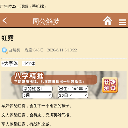
广告位25：顶部（手机端）
周公解梦
虹霓
自然类
热度:648℃ 2026/8/11 3:10:22
孕妇梦见虹霓，会生下一个刚强的孩子。
文人梦见虹霓，会得志，充满英雄气概。
军人梦见虹霓，有战阵之威。