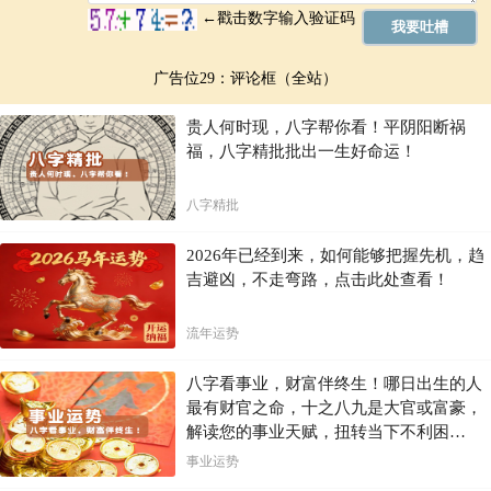
广告位29：评论框（全站）
贵人何时现，八字帮你看！平阴阳断祸
福，八字精批批出一生好命运！
八字精批
2026年已经到来，如何能够把握先机，趋
吉避凶，不走弯路，点击此处查看！
流年运势
八字看事业，财富伴终生！哪日出生的人
最有财官之命，十之八九是大官或富豪，
解读您的事业天赋，扭转当下不利困
局！！
事业运势