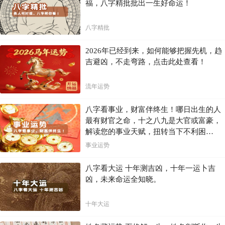
福，八字精批批出一生好命运！
八字精批
2026年已经到来，如何能够把握先机，趋
吉避凶，不走弯路，点击此处查看！
流年运势
八字看事业，财富伴终生！哪日出生的人
最有财官之命，十之八九是大官或富豪，
解读您的事业天赋，扭转当下不利困
局！！
事业运势
八字看大运 十年测吉凶，十年一运卜吉
凶，未来命运全知晓。
十年大运