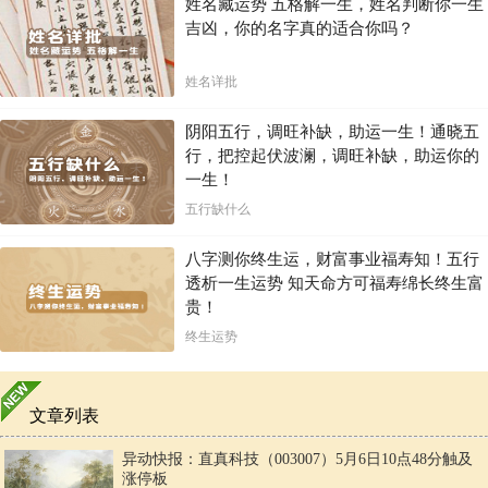
姓名藏运势 五格解一生，姓名判断你一生
吉凶，你的名字真的适合你吗？
姓名详批
阴阳五行，调旺补缺，助运一生！通晓五
行，把控起伏波澜，调旺补缺，助运你的
一生！
五行缺什么
八字测你终生运，财富事业福寿知！五行
透析一生运势 知天命方可福寿绵长终生富
贵！
终生运势
文章列表
异动快报：直真科技（003007）5月6日10点48分触及
涨停板