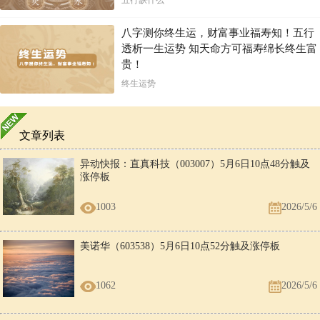
五行缺什么
八字测你终生运，财富事业福寿知！五行
透析一生运势 知天命方可福寿绵长终生富
贵！
终生运势
文章列表
异动快报：直真科技（003007）5月6日10点48分触及
涨停板
1003
2026/5/6
美诺华（603538）5月6日10点52分触及涨停板
1062
2026/5/6