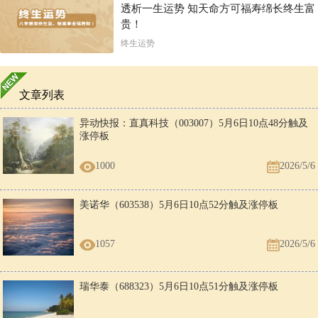
透析一生运势 知天命方可福寿绵长终生富
贵！
终生运势
文章列表
异动快报：直真科技（003007）5月6日10点48分触及
涨停板
1000
2026/5/6
美诺华（603538）5月6日10点52分触及涨停板
1057
2026/5/6
瑞华泰（688323）5月6日10点51分触及涨停板