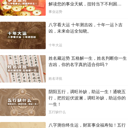
解读您的事业天赋，扭转当下不利困
局！！
事业运势
八字看大运 十年测吉凶，十年一运卜吉
凶，未来命运全知晓。
十年大运
姓名藏运势 五格解一生，姓名判断你一生
吉凶，你的名字真的适合你吗？
姓名详批
阴阳五行，调旺补缺，助运一生！通晓五
行，把控起伏波澜，调旺补缺，助运你的
一生！
五行缺什么
八字测你终生运，财富事业福寿知！五行